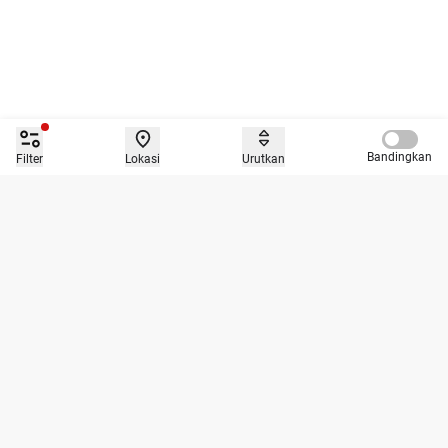
Compare 
Bandingkan
Filter
Lokasi
Urutkan
Caroline.id merupakan platform jual beli mobil dengan tiga layanan
utama yaitu jual, beli dan tukar tambah dan bisa diakses secara