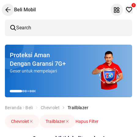
0
Beli Mobil
Search
Proteksi Aman
Dengan Garansi 7G+
Geser untuk mempelajari
Beranda
Beli
Chevrolet
Trailblazer
Chevrolet
Trailblazer
Hapus Filter