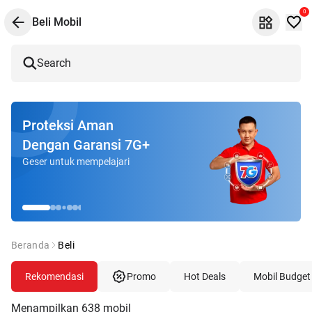
0
Beli Mobil
Search
Proteksi Aman
Dengan Garansi 7G+
Geser untuk mempelajari
Beranda
Beli
Rekomendasi
Promo
Hot Deals
Mobil Budget
Menampilkan
638
mobil