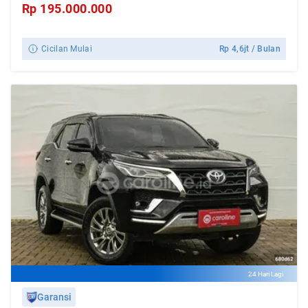
Rp
195.000.000
Cicilan Mulai
Rp
4,6jt
/ Bulan
24 Hari Lagi
Garansi