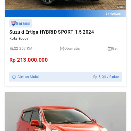
24 Hari Lagi
Garansi
Suzuki Ertiga HYBRID SPORT 1.5 2024
Kota Bogor
22.207 KM
Otomatis
Ganjil
Rp
213.000.000
Cicilan Mulai
Rp
5,0jt
/ Bulan