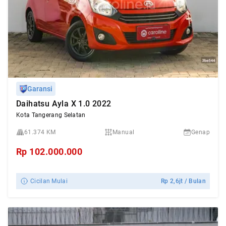
Garansi
Daihatsu Ayla X 1.0 2022
Kota Tangerang Selatan
61.374 KM
Manual
Genap
Rp
102.000.000
Cicilan Mulai
Rp
2,6jt
/ Bulan