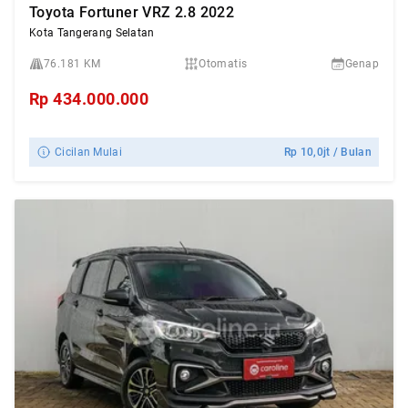
Toyota Fortuner VRZ 2.8 2022
Kota Tangerang Selatan
76.181 KM
Otomatis
Genap
Rp
434.000.000
Cicilan Mulai
Rp
10,0jt
/ Bulan