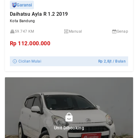
Garansi
Daihatsu Ayla R 1.2 2019
Kota Bandung
59.747 KM
Manual
Genap
Rp
112.000.000
Cicilan Mulai
Rp
2,8jt
/ Bulan
Unit Dibooking