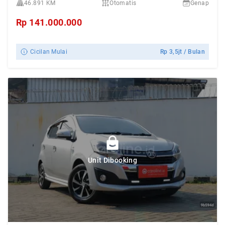
46.891 KM
Otomatis
Genap
Rp
141.000.000
Cicilan Mulai
Rp
3,5jt
/ Bulan
Unit Dibooking