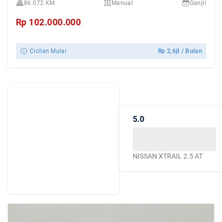
86.072 KM
Manual
Ganjil
Rp
102.000.000
Cicilan Mulai
Rp
2,6jt
/ Bulan
Dengarkan
Cerita Pelanggan
5.0
Caroline.id
Kepercayaan mereka
menjadikan Caroline.id
NISSAN XTRAIL 2.5 AT
sebagai pilihan terbaik
untuk urusan mobil
bekas berkualitas