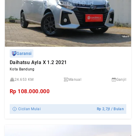
Garansi
Daihatsu Ayla X 1.2 2021
Kota Bandung
24.653 KM
Manual
Ganjil
Rp
108.000.000
Cicilan Mulai
Rp
2,7jt
/ Bulan