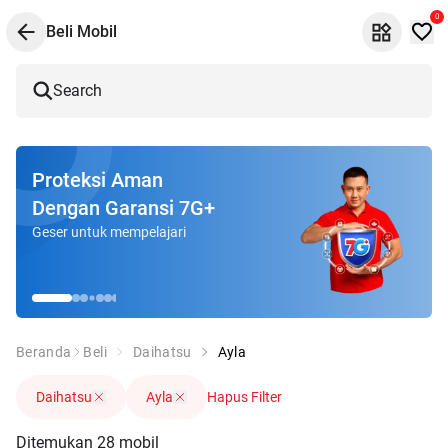
0
Beli Mobil
Search
Proteksi Aman
Dengan Garansi 7G+
Geser untuk mempelajari
Beranda
Beli
Daihatsu
Ayla
Daihatsu
Ayla
Hapus Filter
Ditemukan
28
mobil