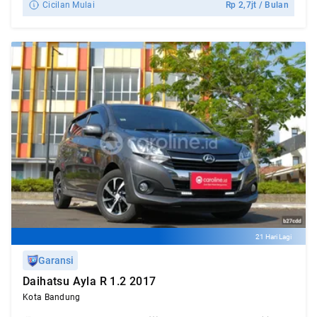
Cicilan Mulai
Rp
2,7jt
/ Bulan
21 Hari Lagi
Garansi
Daihatsu Ayla R 1.2 2017
Kota Bandung