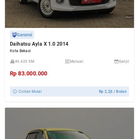
Garansi
Daihatsu Ayla X 1.0 2014
Kota Bekasi
46.420 KM
Manual
Ganjil
Rp
83.000.000
Cicilan Mulai
Rp
2,2jt
/ Bulan