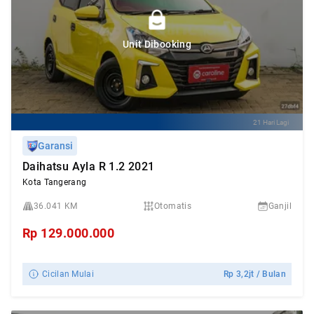
Unit Dibooking
21 Hari Lagi
Garansi
Daihatsu Ayla R 1.2 2021
Kota Tangerang
36.041 KM
Otomatis
Ganjil
Rp
129.000.000
Cicilan Mulai
Rp
3,2jt
/ Bulan