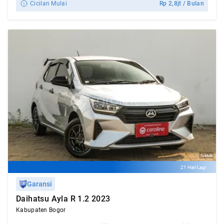
Cicilan Mulai
Rp
2,8jt
/ Bulan
21 Hari Lagi
Garansi
Daihatsu Ayla R 1.2 2023
Kabupaten Bogor