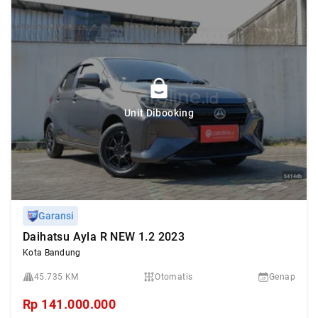
Unit Dibooking
Garansi
Daihatsu Ayla R NEW 1.2 2023
Kota Bandung
45.735 KM
Otomatis
Genap
Rp
141.000.000