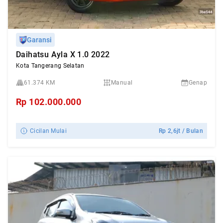
Garansi
Daihatsu Ayla X 1.0 2022
Kota Tangerang Selatan
61.374 KM
Manual
Genap
Rp
102.000.000
Cicilan Mulai
Rp
2,6jt
/ Bulan