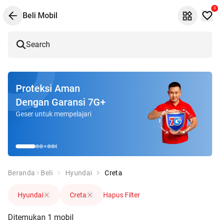
0
Beli Mobil
Search
Proteksi Aman
Dengan Garansi 7G+
Geser untuk mempelajari
Beranda
Beli
Hyundai
Creta
Hyundai
Creta
Hapus Filter
Ditemukan
1
mobil