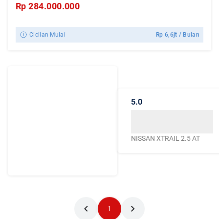
Rp
284.000.000
Cicilan Mulai
Rp
6,6jt
/ Bulan
Dengarkan
Cerita Pelanggan
5.0
Caroline.id
Kepercayaan mereka
menjadikan Caroline.id
NISSAN XTRAIL 2.5 AT
sebagai pilihan terbaik
untuk urusan mobil
bekas berkualitas
1