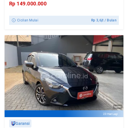
Rp
149.000.000
Cicilan Mulai
Rp
3,6jt
/ Bulan
23 Hari Lagi
Garansi