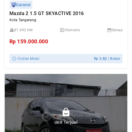
Garansi
Mazda 2 1.5 GT SKYACTIVE 2016
Kota Tangerang
87.493 KM
Otomatis
Genap
Rp
159.000.000
Cicilan Mulai
Rp
3,8jt
/ Bulan
Unit Terjual