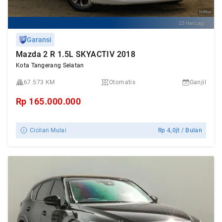
23 Hari Lagi
Garansi
Mazda 2 R 1.5L SKYACTIV 2018
Kota Tangerang Selatan
67.573 KM
Otomatis
Ganjil
Rp
165.000.000
Cicilan Mulai
Rp
4,0jt
/ Bulan