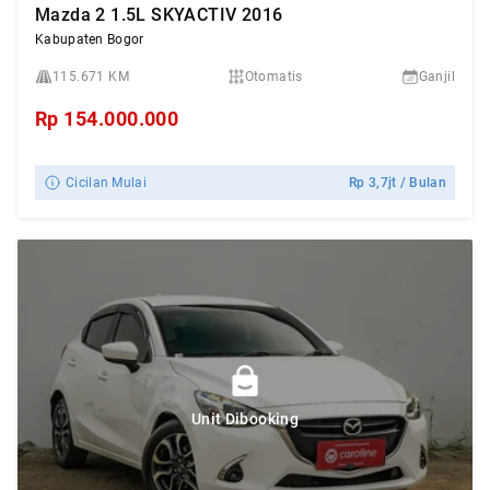
Mazda 2 1.5L SKYACTIV 2016
Kabupaten Bogor
115.671 KM
Otomatis
Ganjil
Rp
154.000.000
Cicilan Mulai
Rp
3,7jt
/ Bulan
Unit Dibooking