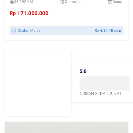
96.992 KM
Otomatis
Genap
Rp
171.000.000
Cicilan Mulai
Rp
4,1jt
/ Bulan
Dengarkan
Cerita Pelanggan
5.0
Caroline.id
Kepercayaan mereka
menjadikan Caroline.id
NISSAN XTRAIL 2.5 AT
sebagai pilihan terbaik
untuk urusan mobil
bekas berkualitas