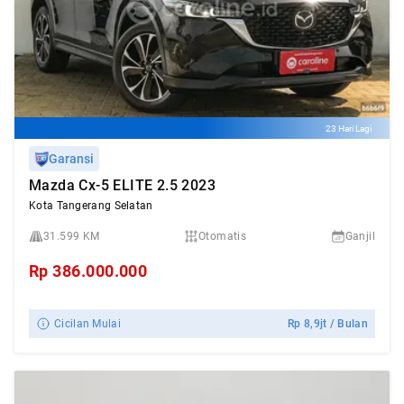
23 Hari Lagi
Garansi
Mazda Cx-5 ELITE 2.5 2023
Kota Tangerang Selatan
31.599 KM
Otomatis
Ganjil
Rp
386.000.000
Cicilan Mulai
Rp
8,9jt
/ Bulan