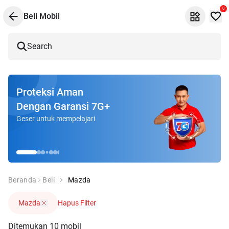
0
Beli Mobil
Search
Proteksi Aman
Dengan Garansi 7G+
Geser untuk mempelajari
Beranda
Beli
Mazda
Mazda
Hapus Filter
Ditemukan
10
mobil