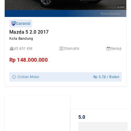
Promo Berakhir
Garansi
Mazda 5 2.0 2017
Kota Bandung
65.451 KM
Otomatis
Genap
Rp
148.000.000
Cicilan Mulai
Rp
3,7jt
/ Bulan
Dengarkan
Cerita Pelanggan
5.0
Caroline.id
Kepercayaan mereka