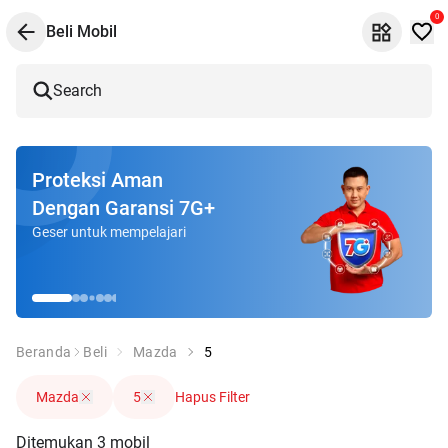
0
Beli Mobil
Search
Proteksi Aman
Dengan Garansi 7G+
Geser untuk mempelajari
Beranda
Beli
Mazda
5
Mazda
5
Hapus Filter
Ditemukan
3
mobil