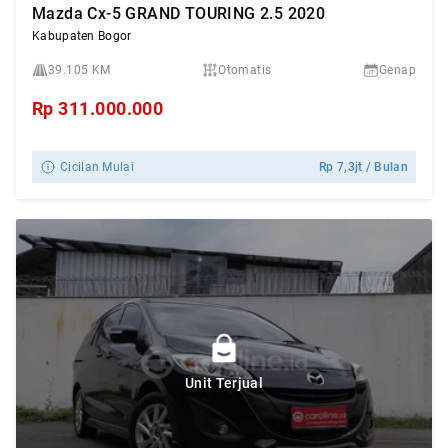
Mazda Cx-5 GRAND TOURING 2.5 2020
Kabupaten Bogor
39.105 KM
Otomatis
Genap
Rp
311.000.000
Cicilan Mulai
Rp
7,3jt
/ Bulan
Unit Terjual