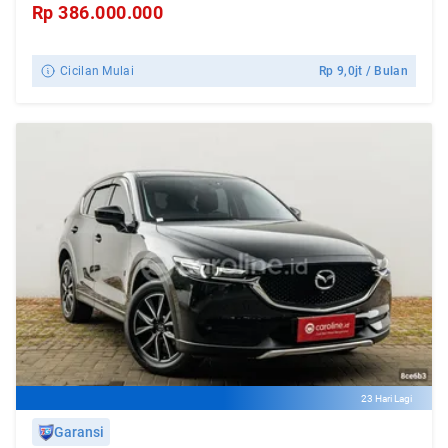
Rp
386.000.000
Cicilan Mulai
Rp
9,0jt
/ Bulan
23 Hari Lagi
Garansi