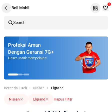
0
Beli Mobil
Search
Proteksi Aman
Dengan Garansi 7G+
Geser untuk mempelajari
Beranda
Beli
Nissan
Elgrand
Nissan
Elgrand
Hapus Filter