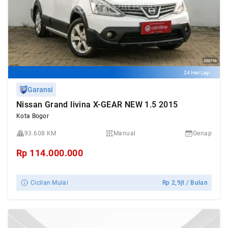
24 Hari Lagi
Garansi
Nissan Grand livina X-GEAR NEW 1.5 2015
Kota Bogor
93.608 KM
Manual
Genap
Rp
114.000.000
Cicilan Mulai
Rp
2,9jt
/ Bulan