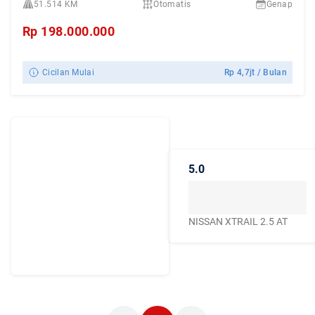
51.514 KM
Otomatis
Genap
Rp
198.000.000
Cicilan Mulai
Rp
4,7jt
/ Bulan
Dengarkan
Cerita Pelanggan
5.0
Caroline.id
Kepercayaan mereka
menjadikan Caroline.id
NISSAN XTRAIL 2.5 AT
sebagai pilihan terbaik
untuk urusan mobil
bekas berkualitas