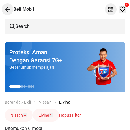
0
Beli Mobil
Search
Proteksi Aman
Dengan Garansi 7G+
Geser untuk mempelajari
Beranda
Beli
Nissan
Livina
Nissan
Livina
Hapus Filter
Ditemukan
6
mobil