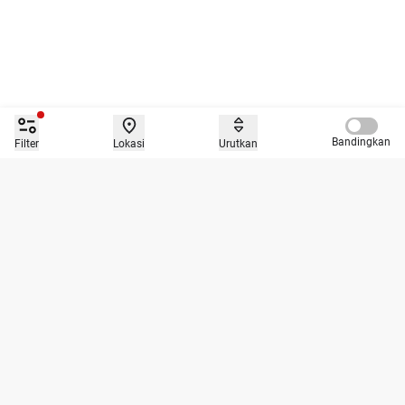
Compare 
Bandingkan
Filter
Lokasi
Urutkan
Caroline.id merupakan platform jual beli mobil dengan tiga layanan
utama yaitu jual, beli dan tukar tambah dan bisa diakses secara