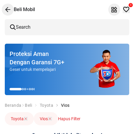
0
Beli Mobil
Search
Proteksi Aman
Dengan Garansi 7G+
Geser untuk mempelajari
Beranda
Beli
Toyota
Vios
Toyota
Vios
Hapus Filter