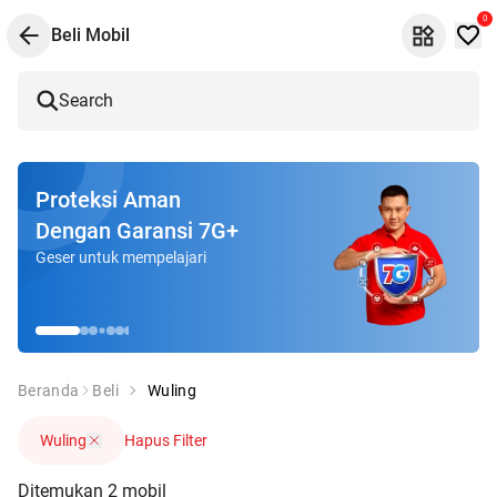
0
Beli Mobil
Search
Proteksi Aman
Dengan Garansi 7G+
Geser untuk mempelajari
Beranda
Beli
Wuling
Wuling
Hapus Filter
Ditemukan
2
mobil