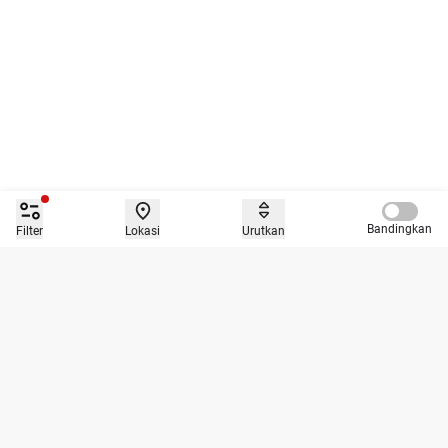
Compare 
Bandingkan
Filter
Lokasi
Urutkan