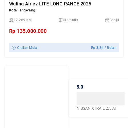
Wuling Air ev LITE LONG RANGE 2025
Kota Tangerang
12.289 KM
Otomatis
Ganjil
Rp
135.000.000
Cicilan Mulai
Rp
3,3jt
/ Bulan
Dengarkan
Cerita Pelanggan
5.0
Caroline.id
Kepercayaan mereka
menjadikan Caroline.id
NISSAN XTRAIL 2.5 AT
sebagai pilihan terbaik
untuk urusan mobil
bekas berkualitas