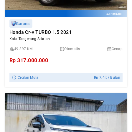
23 Hari Lagi
Garansi
Honda Cr-v TURBO 1.5 2021
Kota Tangerang Selatan
49.897 KM
Otomatis
Genap
Rp
317.000.000
Cicilan Mulai
Rp
7,4jt
/ Bulan