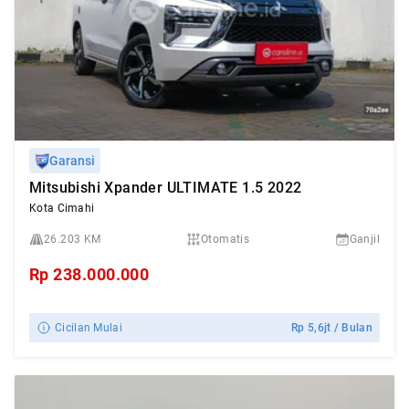
Garansi
Mitsubishi Xpander ULTIMATE 1.5 2022
Kota Cimahi
26.203 KM
Otomatis
Ganjil
Rp
238.000.000
Cicilan Mulai
Rp
5,6jt
/ Bulan