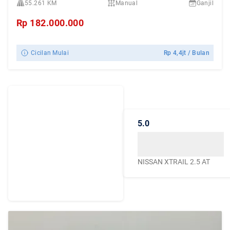
55.261 KM
Manual
Ganjil
Rp
182.000.000
Cicilan Mulai
Rp
4,4jt
/ Bulan
Dengarkan
Cerita Pelanggan
5.0
Caroline.id
Kepercayaan mereka
menjadikan Caroline.id
NISSAN XTRAIL 2.5 AT
sebagai pilihan terbaik
untuk urusan mobil
bekas berkualitas