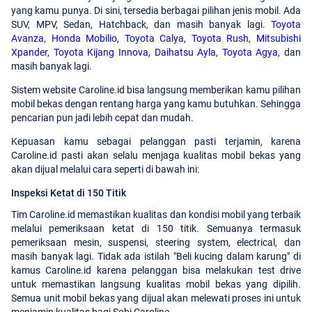
yang kamu punya. Di sini, tersedia berbagai pilihan jenis mobil. Ada
SUV, MPV, Sedan, Hatchback, dan masih banyak lagi.
Toyota
Avanza
,
Honda Mobilio
,
Toyota Calya
,
Toyota Rush
,
Mitsubishi
Xpander
,
Toyota Kijang Innova
,
Daihatsu Ayla
,
Toyota Agya
, dan
masih banyak lagi.
Sistem website Caroline.id bisa langsung memberikan kamu pilihan
mobil bekas dengan rentang harga yang kamu butuhkan. Sehingga
pencarian pun jadi lebih cepat dan mudah.
Kepuasan kamu sebagai pelanggan pasti terjamin, karena
Caroline.id pasti akan selalu menjaga kualitas mobil bekas yang
akan dijual melalui cara seperti di bawah ini:
Inspeksi Ketat di 150 Titik
Tim Caroline.id memastikan kualitas dan kondisi mobil yang terbaik
melalui pemeriksaan ketat di 150 titik. Semuanya termasuk
pemeriksaan mesin, suspensi, steering system, electrical, dan
masih banyak lagi. Tidak ada istilah "Beli kucing dalam karung" di
kamus Caroline.id karena pelanggan bisa melakukan test drive
untuk memastikan langsung kualitas mobil bekas yang dipilih.
Semua unit mobil bekas yang dijual akan melewati proses ini untuk
menjamin kualitas bagi Sobi Caroline.