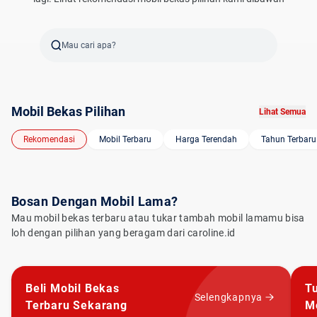
Mau cari apa?
Mobil Bekas Pilihan
Lihat Semua
Rekomendasi
Mobil Terbaru
Harga Terendah
Tahun Terbaru
Bosan Dengan Mobil Lama?
Mau mobil bekas terbaru atau tukar tambah mobil lamamu bisa
loh dengan pilihan yang beragam dari caroline.id
Beli Mobil Bekas
T
Selengkapnya
Terbaru Sekarang
M