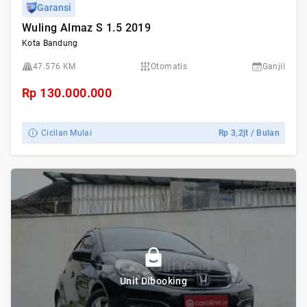
Garansi
Wuling Almaz S 1.5 2019
Kota Bandung
47.576 KM
Otomatis
Ganjil
Rp
130.000.000
Cicilan Mulai
Rp
3,2jt
/ Bulan
Unit Dibooking