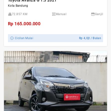
Toyota Avanza G 1.3 2021
Kota Bandung
72.857 KM
Manual
Ganjil
Rp
165.000.000
Cicilan Mulai
Rp
4,0jt
/ Bulan