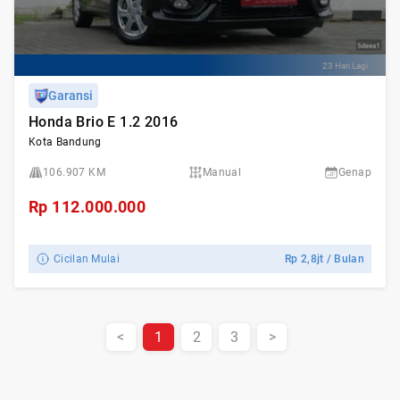
23 Hari Lagi
Garansi
Honda Brio E 1.2 2016
Kota Bandung
106.907 KM
Manual
Genap
Rp
112.000.000
Cicilan Mulai
Rp
2,8jt
/ Bulan
<
1
2
3
>