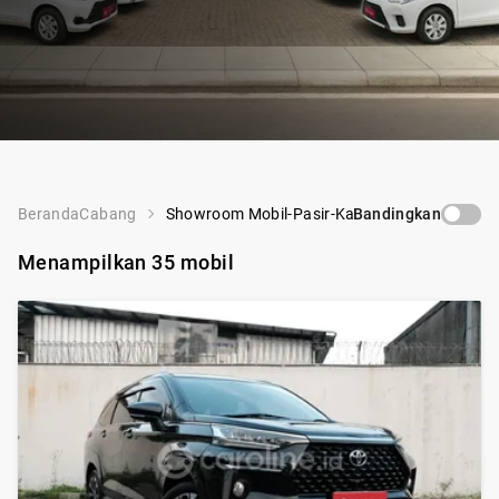
Beranda
Cabang
Showroom Mobil-Pasir-Kaliki-Bandung
Bandingkan
Compar
Menampilkan
35
mobil