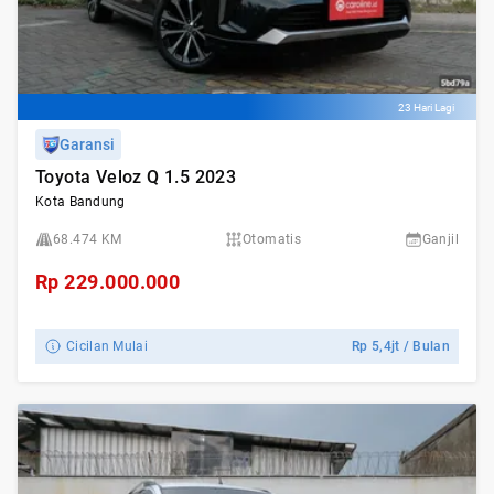
23 Hari Lagi
Garansi
Toyota Veloz Q 1.5 2023
Kota Bandung
68.474 KM
Otomatis
Ganjil
Rp
229.000.000
Cicilan Mulai
Rp
5,4jt
/ Bulan