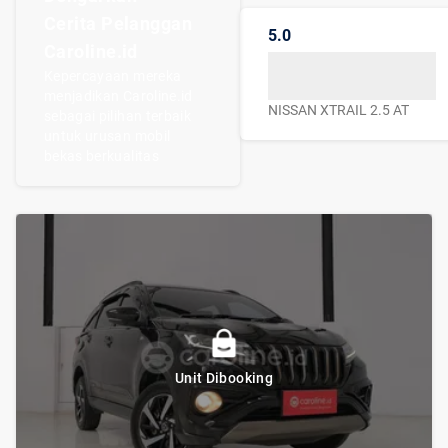
Cerita Pelanggan
5.0
Caroline.id
Kepercayaan mereka
menjadikan Caroline.id
NISSAN XTRAIL 2.5 AT
sebagai pilihan terbaik
untuk urusan mobil
bekas berkualitas
Unit Dibooking