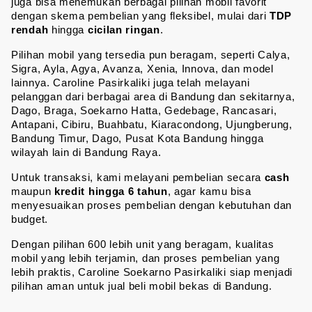
juga bisa menemukan berbagai pilihan mobil favorit 
dengan skema pembelian yang fleksibel, mulai dari 
TDP 
rendah
 hingga 
cicilan ringan
.
Pilihan mobil yang tersedia pun beragam, seperti Calya, 
Sigra, Ayla, Agya, Avanza, Xenia, Innova, dan model 
lainnya. Caroline Pasirkaliki juga telah melayani 
pelanggan dari berbagai area di Bandung dan sekitarnya, 
Dago, Braga, Soekarno Hatta, Gedebage, Rancasari, 
Antapani, Cibiru, Buahbatu, Kiaracondong, Ujungberung, 
Bandung Timur, Dago, Pusat Kota Bandung hingga 
wilayah lain di Bandung Raya.
Untuk transaksi, kami melayani pembelian secara 
cash 
maupun 
kredit hingga 6 tahun
, agar kamu bisa 
menyesuaikan proses pembelian dengan kebutuhan dan 
budget.
Dengan pilihan 600 lebih unit yang beragam, kualitas 
mobil yang lebih terjamin, dan proses pembelian yang 
lebih praktis, Caroline Soekarno Pasirkaliki siap menjadi 
pilihan aman untuk jual beli mobil bekas di Bandung.