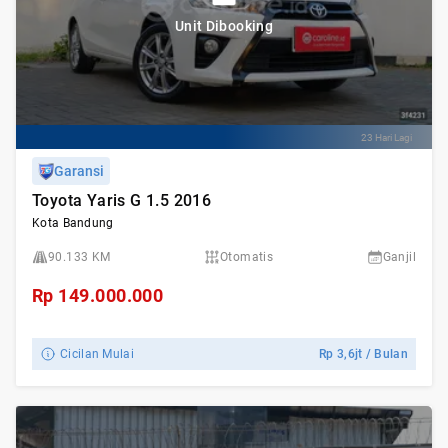
Unit Dibooking
23 Hari Lagi
Garansi
Toyota Yaris G 1.5 2016
Kota Bandung
90.133 KM
Otomatis
Ganjil
Rp
149.000.000
Cicilan Mulai
Rp
3,6jt
/ Bulan