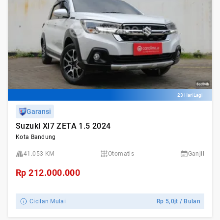
23 Hari Lagi
Garansi
Suzuki Xl7 ZETA 1.5 2024
Kota Bandung
41.053 KM
Otomatis
Ganjil
Rp
212.000.000
Cicilan Mulai
Rp
5,0jt
/ Bulan