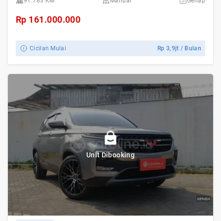
91.783 KM
Manual
Genap
Rp
161.000.000
Cicilan Mulai
Rp
3,9jt
/ Bulan
Unit Dibooking