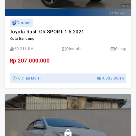
23 Hari Lagi
Garansi
Toyota Rush GR SPORT 1.5 2021
Kota Bandung
69.216 KM
Otomatis
Genap
Rp
207.000.000
Cicilan Mulai
Rp
4,9jt
/ Bulan