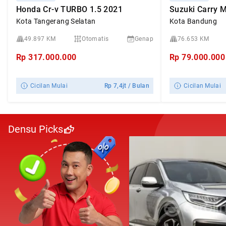
Honda Cr-v TURBO 1.5 2021
Kota Tangerang Selatan
Kota Bandung
49.897 KM
Otomatis
Genap
76.653 KM
Rp
317.000.000
Rp
79.000.000
Cicilan Mulai
Rp
7,4jt
/ Bulan
Cicilan Mulai
Densu Picks