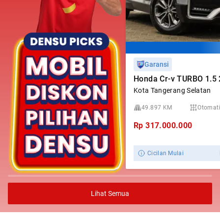
Garansi
Honda Cr-v TURBO 1.5
Kota Tangerang Selatan
49.897 KM
Otomat
Rp
317.000.000
Cicilan Mulai
Lihat Semua