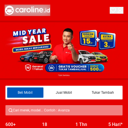
Beli Mobil
Jual Mobil
Tukar Tambah
Cari merek, model... Contoh : Avanza
600+
18
1 Thn
5 Hari*