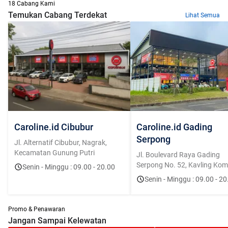
18 Cabang Kami
Temukan Cabang Terdekat
Lihat Semua
Caroline.id Cibubur
Caroline.id Gading
Serpong
Jl. Alternatif Cibubur, Nagrak,
Kecamatan Gunung Putri
Jl. Boulevard Raya Gading
Serpong No. 52, Kavling Kome
Senin - Minggu : 09.00 - 20.00
Bolsena, Curug Sangereng, K
Senin - Minggu : 09.00 - 20
Klp. Dua, Tangerang, Banten
15810
Promo & Penawaran
Jangan Sampai Kelewatan