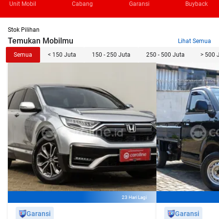
Unit Mobil
Cabang
Garansi
Buyback
Stok Pilihan
Temukan Mobilmu
Lihat Semua
Semua
< 150 Juta
150 - 250 Juta
250 - 500 Juta
> 500 
23 Hari Lagi
Garansi
Garansi