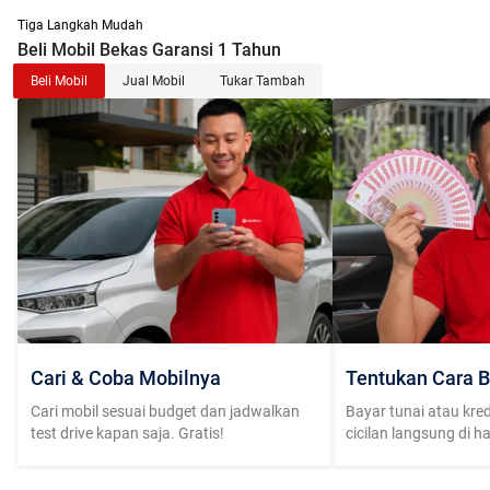
Tiga Langkah Mudah
Beli Mobil Bekas Garansi 1 Tahun
Beli Mobil
Jual Mobil
Tukar Tambah
Cari & Coba Mobilnya
Tentukan Cara B
Cari mobil sesuai budget dan jadwalkan
Bayar tunai atau kred
test drive kapan saja. Gratis!
cicilan langsung di h