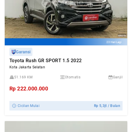
23 Hari Lagi
Garansi
Toyota Rush GR SPORT 1.5 2022
Kota Jakarta Selatan
51.169 KM
Otomatis
Ganjil
Rp
222.000.000
Cicilan Mulai
Rp
5,3jt
/ Bulan