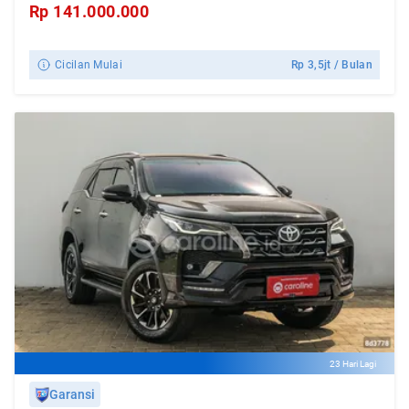
Rp
141.000.000
Cicilan Mulai
Rp
3,5jt
/ Bulan
23 Hari Lagi
Garansi