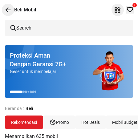
0
Beli Mobil
Search
Proteksi Aman
Dengan Garansi 7G+
Geser untuk mempelajari
Beranda
Beli
Rekomendasi
Promo
Hot Deals
Mobil Budget
Menampilkan
635
mobil