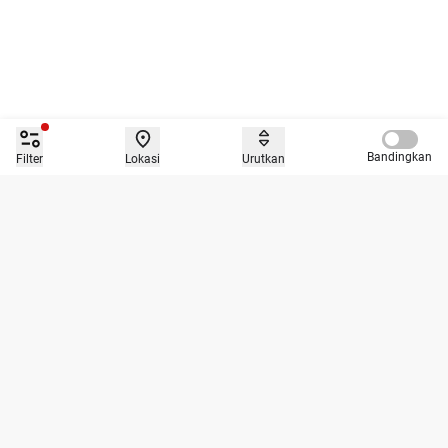
Compare 
Bandingkan
Filter
Lokasi
Urutkan
Caroline.id merupakan platform jual beli mobil dengan tiga layanan
utama yaitu jual, beli dan tukar tambah dan bisa diakses secara