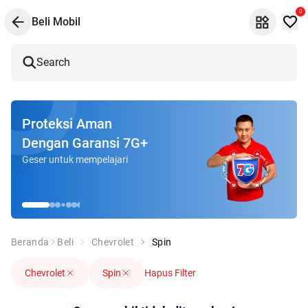
0
Beli Mobil
Search
Proteksi Aman
Dengan Garansi 7G+
Geser untuk mempelajari
Beranda
Beli
Chevrolet
Spin
Chevrolet
Spin
Hapus Filter