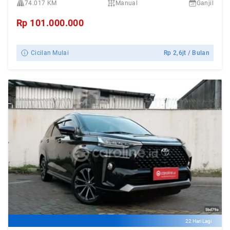
74.017 KM
Manual
Ganjil
Rp
101.000.000
Cicilan Mulai
Rp
2,6jt
/ Bulan
22 Hari Lagi