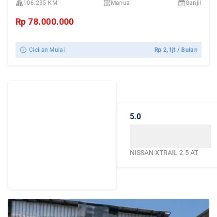
106.235 KM
Manual
Ganjil
Rp
78.000.000
Cicilan Mulai
Rp
2,1jt
/ Bulan
Dengarkan
Cerita Pelanggan
5.0
Caroline.id
Kepercayaan mereka
menjadikan Caroline.id
NISSAN XTRAIL 2.5 AT
sebagai pilihan terbaik
untuk urusan mobil
bekas berkualitas