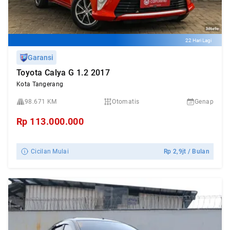
22 Hari Lagi
Garansi
Toyota Calya G 1.2 2017
Kota Tangerang
98.671 KM
Otomatis
Genap
Rp
113.000.000
Cicilan Mulai
Rp
2,9jt
/ Bulan