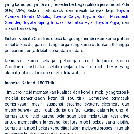
yang kamu punya. Di sini, tersedia berbagai pilihan jenis mobil. Ada
SUV, MPV, Sedan, Hatchback, dan masih banyak lagi.
Toyota
Avanza
,
Honda Mobilio
,
Toyota Calya
,
Toyota Rush
,
Mitsubishi
Xpander
,
Toyota Kijang Innova
,
Daihatsu Ayla
,
Toyota Agya
, dan
masih banyak lagi.
Sistem website Caroline.id bisa langsung memberikan kamu pilihan
mobil bekas dengan rentang harga yang kamu butuhkan. Sehingga
pencarian pun jadi lebih cepat dan mudah.
Kepuasan kamu sebagai pelanggan pasti terjamin, karena
Caroline.id pasti akan selalu menjaga kualitas mobil bekas yang
akan dijual melalui cara seperti di bawah ini:
Inspeksi Ketat di 150 Titik
Tim Caroline.id memastikan kualitas dan kondisi mobil yang terbaik
melalui pemeriksaan ketat di 150 titik. Semuanya termasuk
pemeriksaan mesin, suspensi, steering system, electrical, dan
masih banyak lagi. Tidak ada istilah "Beli kucing dalam karung" di
kamus Caroline.id karena pelanggan bisa melakukan test drive
untuk memastikan langsung kualitas mobil bekas yang dipilih.
Semua unit mobil bekas yang dijual akan melewati proses ini untuk
menjamin kualitas bagi Sobi Caroline.