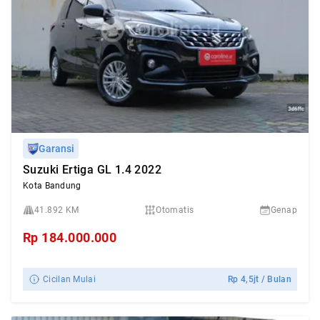
Garansi
Suzuki Ertiga GL 1.4 2022
Kota Bandung
41.892 KM
Otomatis
Genap
Rp
184.000.000
Cicilan Mulai
Rp
4,5jt
/ Bulan