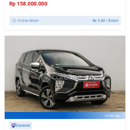
Rp
158.000.000
Cicilan Mulai
Rp
3,8jt
/ Bulan
22 Hari Lagi
Garansi