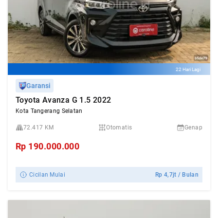
22 Hari Lagi
Garansi
Toyota Avanza G 1.5 2022
Kota Tangerang Selatan
72.417 KM
Otomatis
Genap
Rp
190.000.000
Cicilan Mulai
Rp
4,7jt
/ Bulan