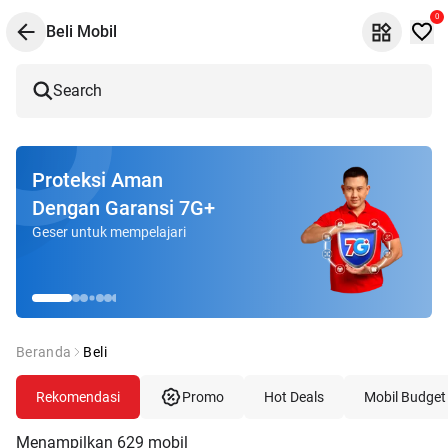
0
Beli Mobil
Search
Proteksi Aman
Dengan Garansi 7G+
Geser untuk mempelajari
Beranda
Beli
Rekomendasi
Promo
Hot Deals
Mobil Budget
Menampilkan
629
mobil