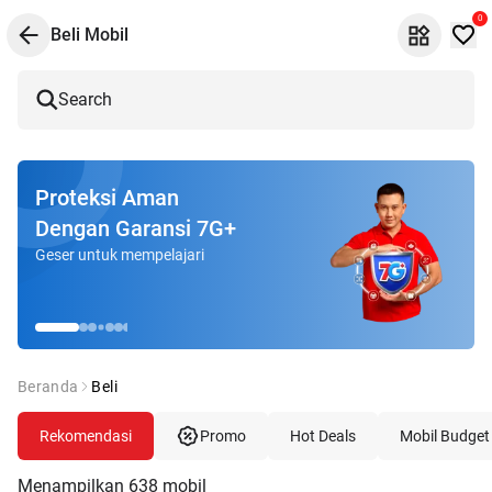
0
Beli Mobil
Search
Proteksi Aman
Dengan Garansi 7G+
Geser untuk mempelajari
Beranda
Beli
Rekomendasi
Promo
Hot Deals
Mobil Budget
Menampilkan
638
mobil