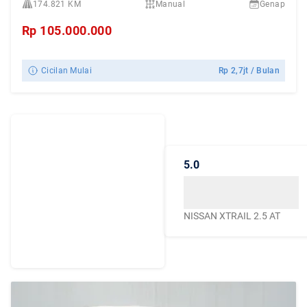
174.821 KM
Manual
Genap
Rp
105.000.000
Cicilan Mulai
Rp
2,7jt
/ Bulan
Dengarkan
Cerita Pelanggan
5.0
Caroline.id
Kepercayaan mereka
menjadikan Caroline.id
NISSAN XTRAIL 2.5 AT
sebagai pilihan terbaik
untuk urusan mobil
bekas berkualitas