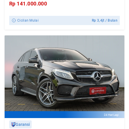
Rp
141.000.000
Cicilan Mulai
Rp
3,4jt
/ Bulan
24 Hari Lagi
Garansi