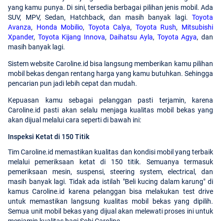
yang kamu punya. Di sini, tersedia berbagai pilihan jenis mobil. Ada
SUV, MPV, Sedan, Hatchback, dan masih banyak lagi.
Toyota
Avanza
,
Honda Mobilio
,
Toyota Calya
,
Toyota Rush
,
Mitsubishi
Xpander
,
Toyota Kijang Innova
,
Daihatsu Ayla
,
Toyota Agya
, dan
masih banyak lagi.
Sistem website Caroline.id bisa langsung memberikan kamu pilihan
mobil bekas dengan rentang harga yang kamu butuhkan. Sehingga
pencarian pun jadi lebih cepat dan mudah.
Kepuasan kamu sebagai pelanggan pasti terjamin, karena
Caroline.id pasti akan selalu menjaga kualitas mobil bekas yang
akan dijual melalui cara seperti di bawah ini:
Inspeksi Ketat di 150 Titik
Tim Caroline.id memastikan kualitas dan kondisi mobil yang terbaik
melalui pemeriksaan ketat di 150 titik. Semuanya termasuk
pemeriksaan mesin, suspensi, steering system, electrical, dan
masih banyak lagi. Tidak ada istilah "Beli kucing dalam karung" di
kamus Caroline.id karena pelanggan bisa melakukan test drive
untuk memastikan langsung kualitas mobil bekas yang dipilih.
Semua unit mobil bekas yang dijual akan melewati proses ini untuk
menjamin kualitas bagi Sobi Caroline.