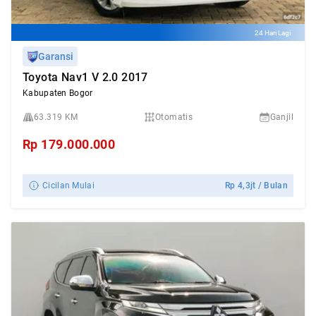
24 Hari Lagi
Garansi
Toyota Nav1 V 2.0 2017
Kabupaten Bogor
63.319 KM
Otomatis
Ganjil
Rp
179.000.000
Cicilan Mulai
Rp
4,3jt
/ Bulan