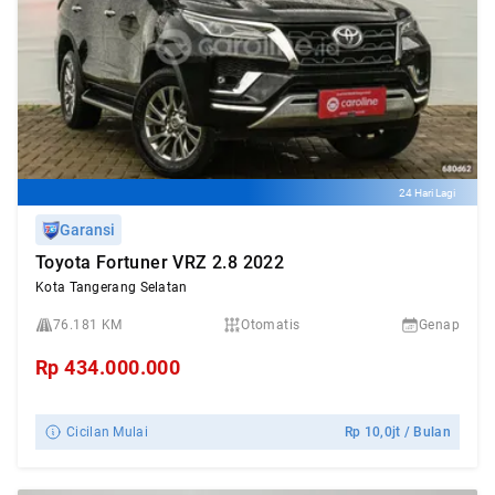
24 Hari Lagi
Garansi
Toyota Fortuner VRZ 2.8 2022
Kota Tangerang Selatan
76.181 KM
Otomatis
Genap
Rp
434.000.000
Cicilan Mulai
Rp
10,0jt
/ Bulan