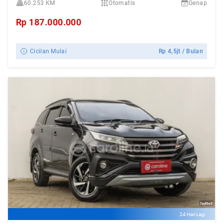
60.253 KM
Otomatis
Genap
Rp
187.000.000
Cicilan Mulai
Rp
4,5jt
/ Bulan
24 Hari Lagi