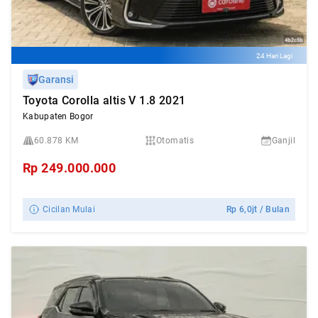
24 Hari Lagi
Garansi
Toyota Corolla altis V 1.8 2021
Kabupaten Bogor
60.878 KM
Otomatis
Ganjil
Rp
249.000.000
Cicilan Mulai
Rp
6,0jt
/ Bulan