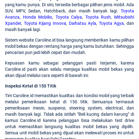
yang kamu punya. Di sini, tersedia berbagai pilihan jenis mobil. Ada
SUV, MPV, Sedan, Hatchback, dan masih banyak lagi.
Toyota
Avanza
,
Honda Mobilio
,
Toyota Calya
,
Toyota Rush
,
Mitsubishi
Xpander
,
Toyota Kijang Innova
,
Daihatsu Ayla
,
Toyota Agya
, dan
masih banyak lagi.
Sistem website Caroline.id bisa langsung memberikan kamu pilihan
mobil bekas dengan rentang harga yang kamu butuhkan. Sehingga
pencarian pun jadi lebih cepat dan mudah.
Kepuasan kamu sebagai pelanggan pasti terjamin, karena
Caroline.id pasti akan selalu menjaga kualitas mobil bekas yang
akan dijual melalui cara seperti di bawah ini:
Inspeksi Ketat di 150 Titik
Tim Caroline.id memastikan kualitas dan kondisi mobil yang terbaik
melalui pemeriksaan ketat di 150 titik. Semuanya termasuk
pemeriksaan mesin, suspensi, steering system, electrical, dan
masih banyak lagi. Tidak ada istilah "Beli kucing dalam karung" di
kamus Caroline.id karena pelanggan bisa melakukan test drive
untuk memastikan langsung kualitas mobil bekas yang dipilih.
Semua unit mobil bekas yang dijual akan melewati proses ini untuk
menjamin kualitas bagi Sobi Caroline.