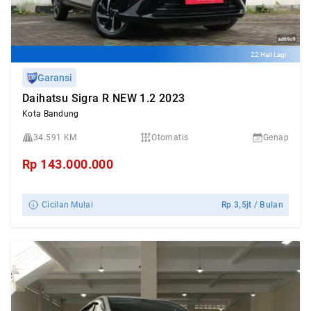
22 Hari Lagi
Garansi
Daihatsu Sigra R NEW 1.2 2023
Kota Bandung
34.591 KM
Otomatis
Genap
Rp
143.000.000
Cicilan Mulai
Rp
3,5jt
/ Bulan