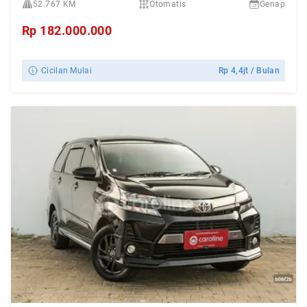
52.767 KM
Otomatis
Genap
Rp
182.000.000
Cicilan Mulai
Rp
4,4jt
/ Bulan