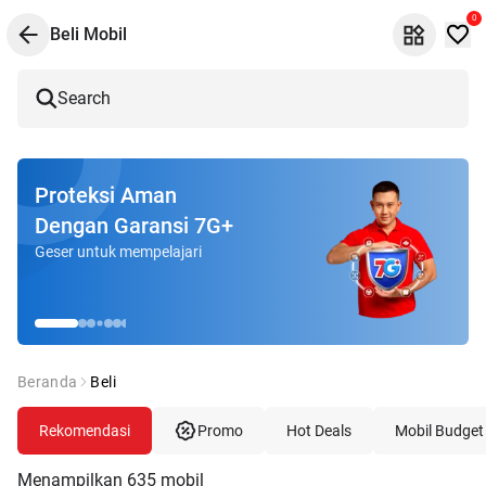
0
Beli Mobil
Search
Proteksi Aman
Dengan Garansi 7G+
Geser untuk mempelajari
Beranda
Beli
Rekomendasi
Promo
Hot Deals
Mobil Budget
Menampilkan
635
mobil