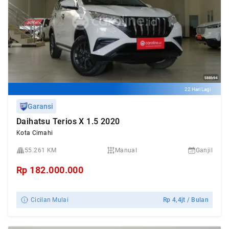
22 Hari Lagi
Garansi
Daihatsu Terios X 1.5 2020
Kota Cimahi
55.261 KM
Manual
Ganjil
Rp
182.000.000
Cicilan Mulai
Rp
4,4jt
/ Bulan