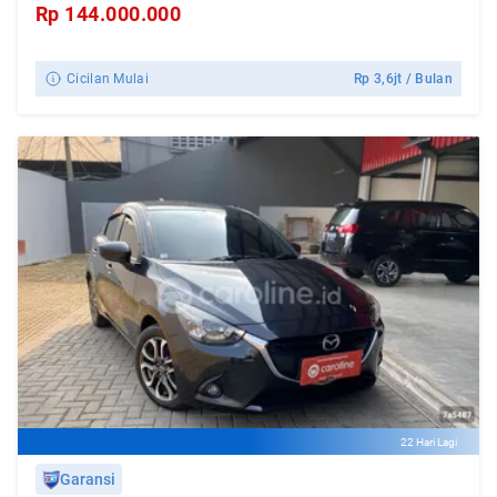
Rp
144.000.000
Cicilan Mulai
Rp
3,6jt
/ Bulan
22 Hari Lagi
Garansi