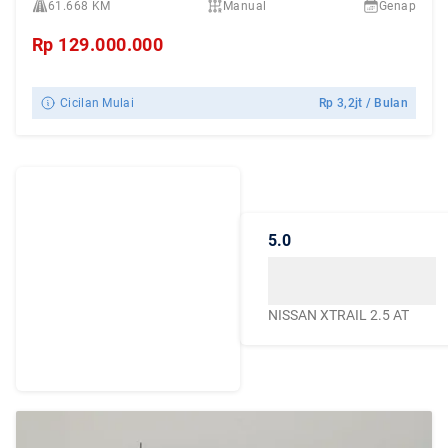
61.668 KM
Manual
Genap
Rp
129.000.000
Cicilan Mulai
Rp
3,2jt
/ Bulan
Dengarkan
Cerita Pelanggan
5.0
Caroline.id
Kepercayaan mereka
menjadikan Caroline.id
NISSAN XTRAIL 2.5 AT
sebagai pilihan terbaik
untuk urusan mobil
bekas berkualitas