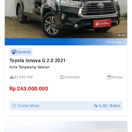
22 Hari Lagi
Garansi
Toyota Innova G 2.0 2021
Kota Tangerang Selatan
43.860 KM
Otomatis
Genap
Rp
263.000.000
Cicilan Mulai
Rp
6,2jt
/ Bulan