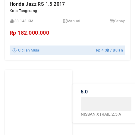
Honda Jazz RS 1.5 2017
Kota Tangerang
83.143 KM
Manual
Genap
Rp
182.000.000
Cicilan Mulai
Rp
4,3jt
/ Bulan
Dengarkan
Cerita Pelanggan
5.0
Caroline.id
Kepercayaan mereka
menjadikan Caroline.id
NISSAN XTRAIL 2.5 AT
sebagai pilihan terbaik
untuk urusan mobil
bekas berkualitas