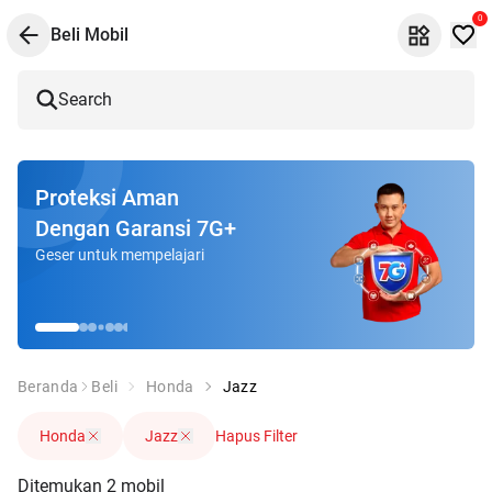
0
Beli Mobil
Search
Proteksi Aman
Dengan Garansi 7G+
Geser untuk mempelajari
Beranda
Beli
Honda
Jazz
Honda
Jazz
Hapus Filter
Ditemukan
2
mobil