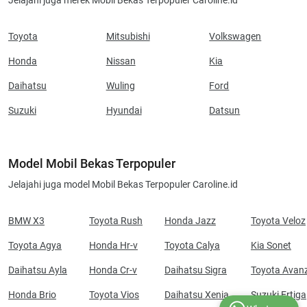
Jelajahi juga merek Mobil Bekas Terpopuler Caroline.id
Toyota
Mitsubishi
Volkswagen
Honda
Nissan
Kia
Daihatsu
Wuling
Ford
Suzuki
Hyundai
Datsun
Model Mobil Bekas Terpopuler
Jelajahi juga model Mobil Bekas Terpopuler Caroline.id
BMW X3
Toyota Rush
Honda Jazz
Toyota Veloz
Toyota Agya
Honda Hr-v
Toyota Calya
Kia Sonet
Daihatsu Ayla
Honda Cr-v
Daihatsu Sigra
Toyota Avan
Honda Brio
Toyota Vios
Daihatsu Xenia
Suzuki Ertiga