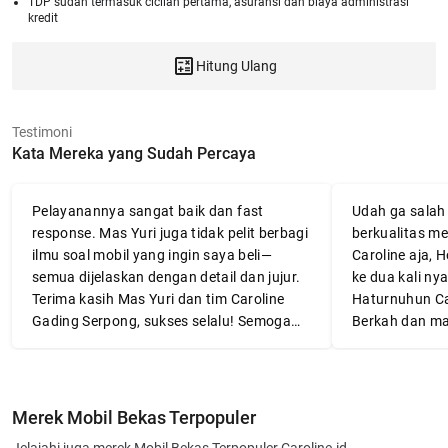
TDP sudah termasuk cicilan pertama, asuransi dan biaya administrasi
kredit
Hitung Ulang
Testimoni
Kata Mereka yang Sudah Percaya
Pelayanannya sangat baik dan fast
Udah ga salah l
response. Mas Yuri juga tidak pelit berbagi
berkualitas me
ilmu soal mobil yang ingin saya beli—
Caroline aja, 
semua dijelaskan dengan detail dan jujur.
ke dua kali nya
Terima kasih Mas Yuri dan tim Caroline
Haturnuhun Ca
Gading Serpong, sukses selalu! Semoga
Berkah dan ma
mobilnya awet dan membawa banyak
👍👍👍
manfaat.
Merek Mobil Bekas Terpopuler