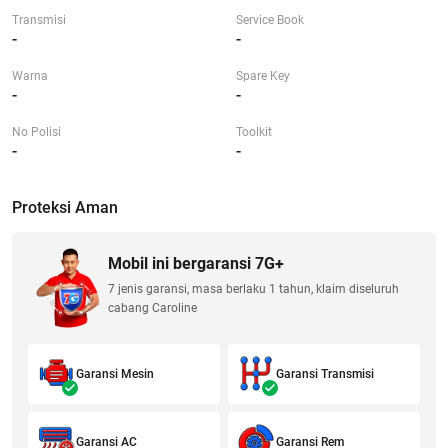
Transmisi
Service Book
-
-
Warna
Spare Key
-
-
No Polisi
Toolkit
-
-
Proteksi Aman
Mobil ini bergaransi 7G+
7 jenis garansi, masa berlaku 1 tahun, klaim diseluruh
cabang Caroline
Garansi Mesin
Garansi Transmisi
Garansi AC
Garansi Rem