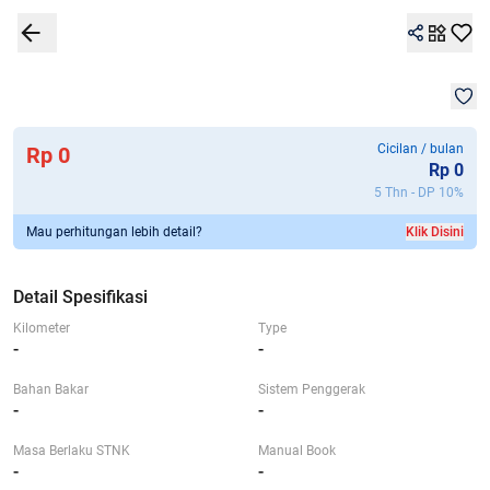
1
/
1
Detail Spesifikasi
Garansi 7G+
Kalkulator
Lokasi
Bandingkan
Mob
Cicilan / bulan
Rp 0
Rp
0
5 Thn - DP
10
%
Mau perhitungan lebih detail?
Klik Disini
Detail Spesifikasi
Kilometer
Type
-
-
Bahan Bakar
Sistem Penggerak
-
-
Masa Berlaku STNK
Manual Book
-
-