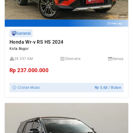
25 Hari Lagi
Garansi
Honda Wr-v RS HS 2024
Kota Bogor
29.357 KM
Otomatis
Genap
Rp
237.000.000
Cicilan Mulai
Rp
5,6jt
/ Bulan