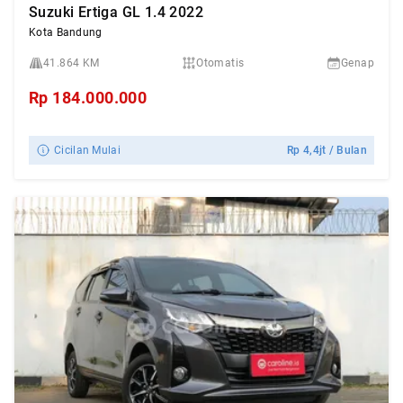
Suzuki Ertiga GL 1.4 2022
Kota Bandung
41.864 KM
Otomatis
Genap
Rp
184.000.000
Cicilan Mulai
Rp
4,4jt
/ Bulan