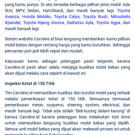
yang kamu punya. Di sini, tersedia berbagai pilihan jenis mobil. Ada
SUV, MPV, Sedan, Hatchback, dan masih banyak lagi.
Toyota
Avanza
,
Honda Mobilio
,
Toyota Calya
,
Toyota Rush
,
Mitsubishi
Xpander
,
Toyota Kijang Innova
,
Daihatsu Ayla
,
Toyota Agya
, dan
masih banyak lagi.
Sistem website Caroline.id bisa langsung memberikan kamu pilihan
mobil bekas dengan rentang harga yang kamu butuhkan. Sehingga
pencarian pun jadi lebih cepat dan mudah.
Kepuasan kamu sebagai pelanggan pasti terjamin, karena
Caroline.id pasti akan selalu menjaga kualitas mobil bekas yang
akan dijual melalui cara seperti di bawah ini:
Inspeksi Ketat di 150 Titik
Tim Caroline.id memastikan kualitas dan kondisi mobil yang terbaik
melalui pemeriksaan ketat di 150 titik. Semuanya termasuk
pemeriksaan mesin, suspensi, steering system, electrical, dan
masih banyak lagi. Tidak ada istilah "Beli kucing dalam karung" di
kamus Caroline.id karena pelanggan bisa melakukan test drive
untuk memastikan langsung kualitas mobil bekas yang dipilih.
Semua unit mobil bekas yang dijual akan melewati proses ini untuk
menjamin kualitas bagi Sobi Caroline.