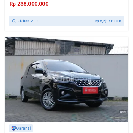
Rp
238.000.000
Cicilan Mulai
Rp
5,6jt
/ Bulan
Garansi