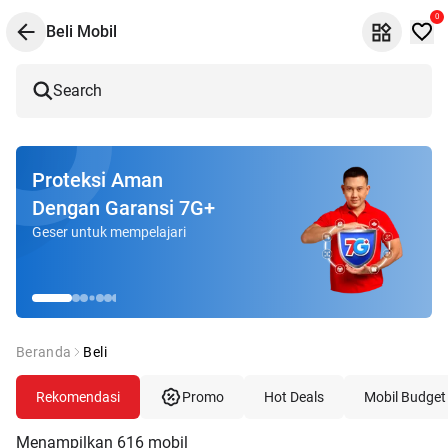
0
Beli Mobil
Search
Proteksi Aman
Dengan Garansi 7G+
Geser untuk mempelajari
Beranda
Beli
Rekomendasi
Promo
Hot Deals
Mobil Budget
Menampilkan
616
mobil