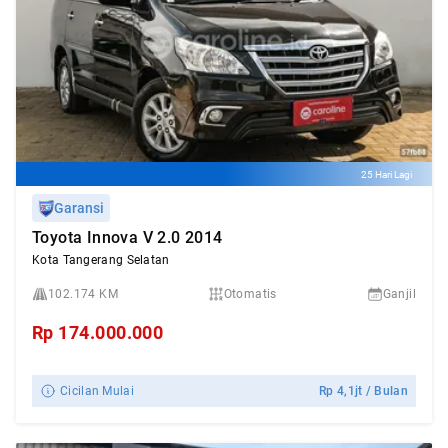
25 Hari Lagi
Garansi
Toyota Innova V 2.0 2014
Kota Tangerang Selatan
102.174 KM
Otomatis
Ganjil
Rp
174.000.000
Cicilan Mulai
Rp
4,1jt
/ Bulan