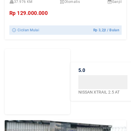
37.976 KM
Otomatis
Ganjil
Rp
129.000.000
Cicilan Mulai
Rp
3,2jt
/ Bulan
Dengarkan
Cerita Pelanggan
5.0
Caroline.id
Kepercayaan mereka
menjadikan Caroline.id
NISSAN XTRAIL 2.5 AT
sebagai pilihan terbaik
untuk urusan mobil
bekas berkualitas