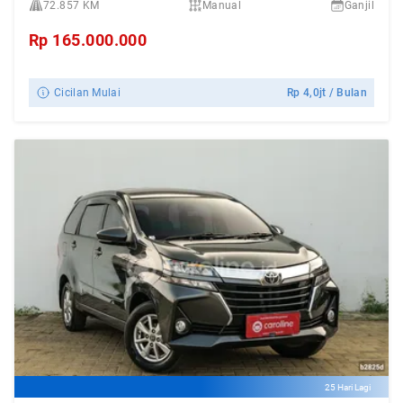
72.857 KM
Manual
Ganjil
Rp
165.000.000
Cicilan Mulai
Rp
4,0jt
/ Bulan
25 Hari Lagi