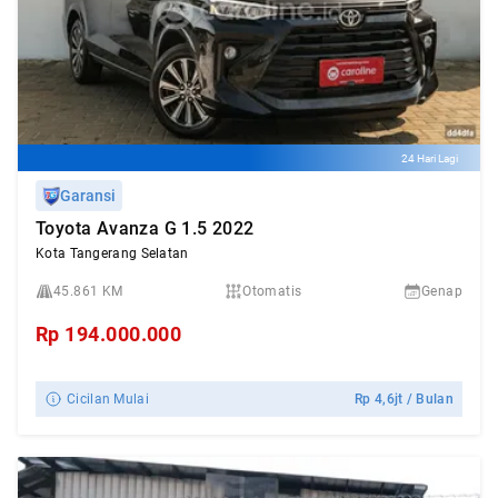
24 Hari Lagi
Garansi
Toyota Avanza G 1.5 2022
Kota Tangerang Selatan
45.861 KM
Otomatis
Genap
Rp
194.000.000
Cicilan Mulai
Rp
4,6jt
/ Bulan