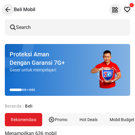
0
Beli Mobil
Search
Proteksi Aman
Dengan Garansi 7G+
Geser untuk mempelajari
Beranda
Beli
Rekomendasi
Promo
Hot Deals
Mobil Budget
Menampilkan
636
mobil