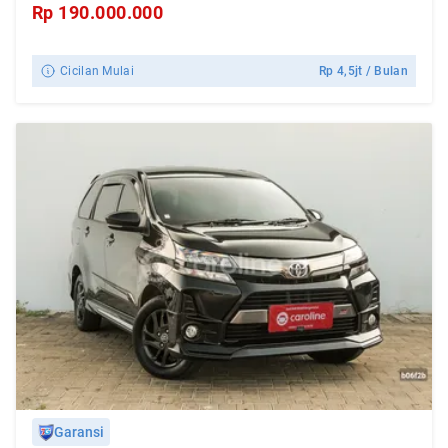
Rp
190.000.000
Cicilan Mulai
Rp
4,5jt
/ Bulan
Garansi