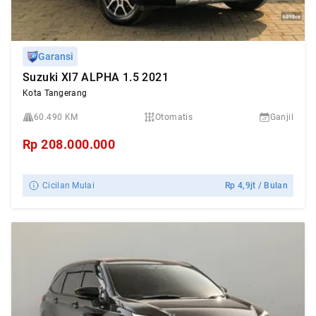
Garansi
Suzuki Xl7 ALPHA 1.5 2021
Kota Tangerang
60.490 KM
Otomatis
Ganjil
Rp
208.000.000
Cicilan Mulai
Rp
4,9jt
/ Bulan