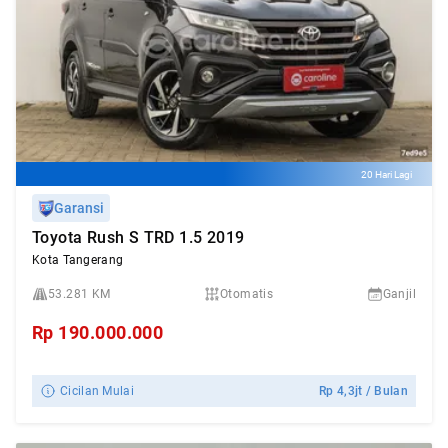
20 Hari Lagi
Garansi
Toyota Rush S TRD 1.5 2019
Kota Tangerang
53.281 KM
Otomatis
Ganjil
Rp
190.000.000
Cicilan Mulai
Rp
4,3jt
/ Bulan