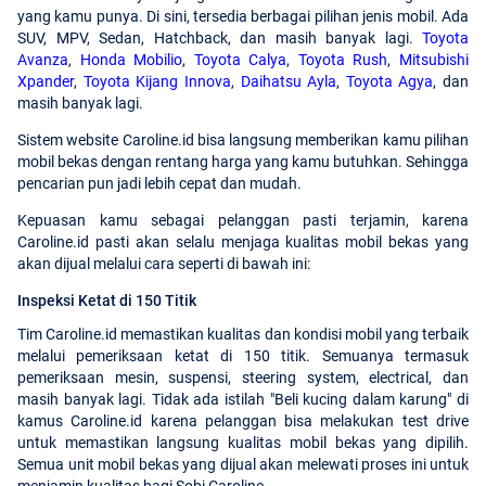
yang kamu punya. Di sini, tersedia berbagai pilihan jenis mobil. Ada
SUV, MPV, Sedan, Hatchback, dan masih banyak lagi.
Toyota
Avanza
,
Honda Mobilio
,
Toyota Calya
,
Toyota Rush
,
Mitsubishi
Xpander
,
Toyota Kijang Innova
,
Daihatsu Ayla
,
Toyota Agya
, dan
masih banyak lagi.
Sistem website Caroline.id bisa langsung memberikan kamu pilihan
mobil bekas dengan rentang harga yang kamu butuhkan. Sehingga
pencarian pun jadi lebih cepat dan mudah.
Kepuasan kamu sebagai pelanggan pasti terjamin, karena
Caroline.id pasti akan selalu menjaga kualitas mobil bekas yang
akan dijual melalui cara seperti di bawah ini:
Inspeksi Ketat di 150 Titik
Tim Caroline.id memastikan kualitas dan kondisi mobil yang terbaik
melalui pemeriksaan ketat di 150 titik. Semuanya termasuk
pemeriksaan mesin, suspensi, steering system, electrical, dan
masih banyak lagi. Tidak ada istilah "Beli kucing dalam karung" di
kamus Caroline.id karena pelanggan bisa melakukan test drive
untuk memastikan langsung kualitas mobil bekas yang dipilih.
Semua unit mobil bekas yang dijual akan melewati proses ini untuk
menjamin kualitas bagi Sobi Caroline.