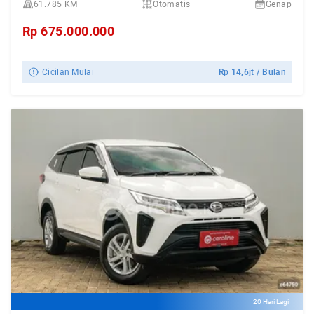
61.785 KM
Otomatis
Genap
Rp
675.000.000
Cicilan Mulai
Rp
14,6jt
/ Bulan
20 Hari Lagi