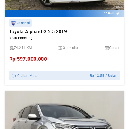
20 Hari Lagi
Garansi
Toyota Alphard G 2.5 2019
Kota Bandung
74.241 KM
Otomatis
Genap
Rp
597.000.000
Cicilan Mulai
Rp
13,5jt
/ Bulan