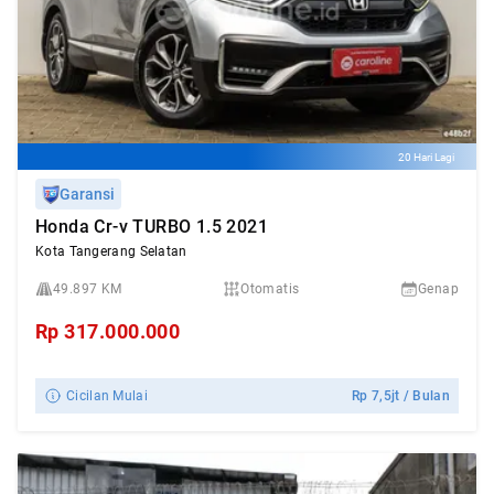
20 Hari Lagi
Garansi
Honda Cr-v TURBO 1.5 2021
Kota Tangerang Selatan
49.897 KM
Otomatis
Genap
Rp
317.000.000
Cicilan Mulai
Rp
7,5jt
/ Bulan