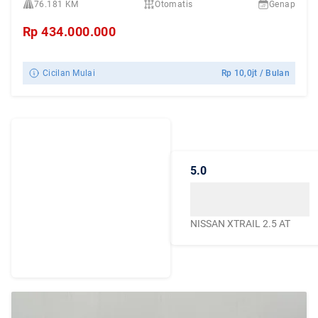
76.181 KM
Otomatis
Genap
Rp
434.000.000
Cicilan Mulai
Rp
10,0jt
/ Bulan
Dengarkan
Cerita Pelanggan
5.0
Caroline.id
Kepercayaan mereka
menjadikan Caroline.id
NISSAN XTRAIL 2.5 AT
sebagai pilihan terbaik
untuk urusan mobil
bekas berkualitas