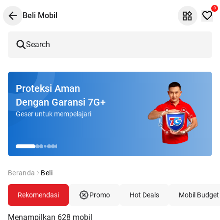
0
Beli Mobil
Search
Proteksi Aman
Dengan Garansi 7G+
Geser untuk mempelajari
Beranda
Beli
Rekomendasi
Promo
Hot Deals
Mobil Budget
Menampilkan
628
mobil