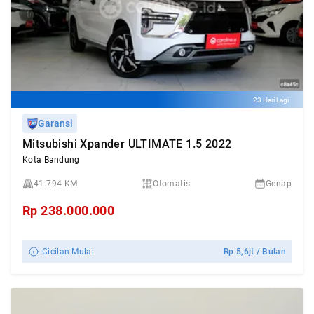
23 Hari Lagi
Garansi
Mitsubishi Xpander ULTIMATE 1.5 2022
Kota Bandung
41.794 KM
Otomatis
Genap
Rp
238.000.000
Cicilan Mulai
Rp
5,6jt
/ Bulan