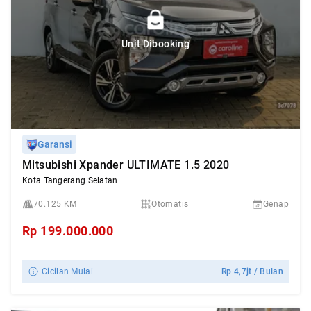
Unit Dibooking
Garansi
Mitsubishi Xpander ULTIMATE 1.5 2020
Kota Tangerang Selatan
70.125 KM
Otomatis
Genap
Rp
199.000.000
Cicilan Mulai
Rp
4,7jt
/ Bulan