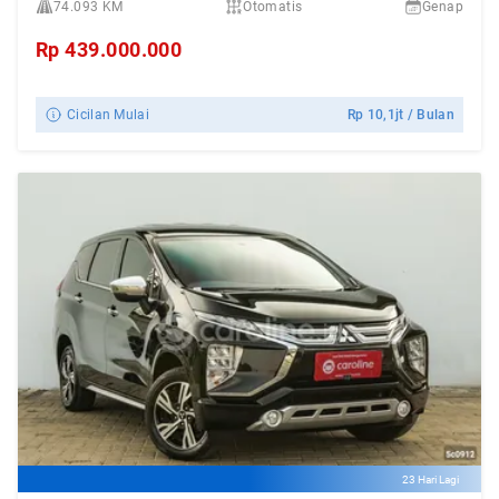
74.093 KM
Otomatis
Genap
Rp
439.000.000
Cicilan Mulai
Rp
10,1jt
/ Bulan
23 Hari Lagi