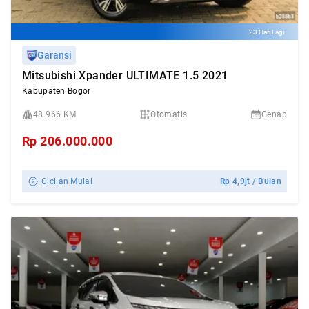
23 Hari Lagi
Garansi
Mitsubishi Xpander ULTIMATE 1.5 2021
Kabupaten Bogor
48.966 KM
Otomatis
Genap
Rp
206.000.000
Cicilan Mulai
Rp
4,9jt
/ Bulan