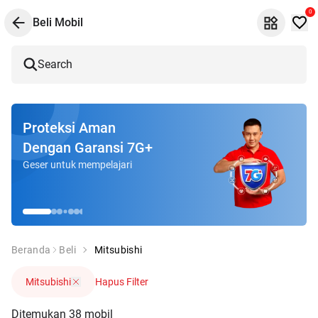
0
Beli Mobil
Search
Proteksi Aman
Dengan Garansi 7G+
Geser untuk mempelajari
Beranda
Beli
Mitsubishi
Mitsubishi
Hapus Filter
Ditemukan
38
mobil