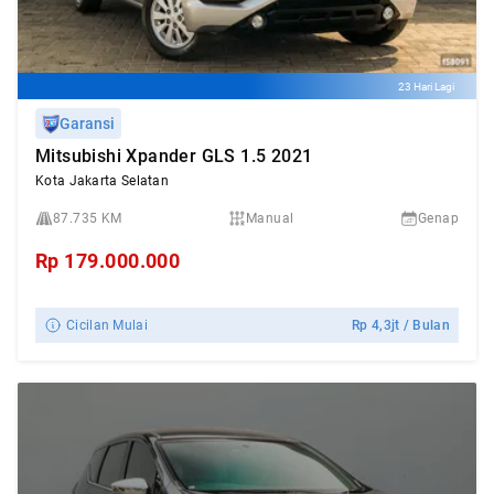
23 Hari Lagi
Garansi
Mitsubishi Xpander GLS 1.5 2021
Kota Jakarta Selatan
87.735 KM
Manual
Genap
Rp
179.000.000
Cicilan Mulai
Rp
4,3jt
/ Bulan