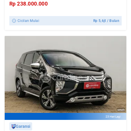
Rp
238.000.000
Cicilan Mulai
Rp
5,6jt
/ Bulan
23 Hari Lagi
Garansi