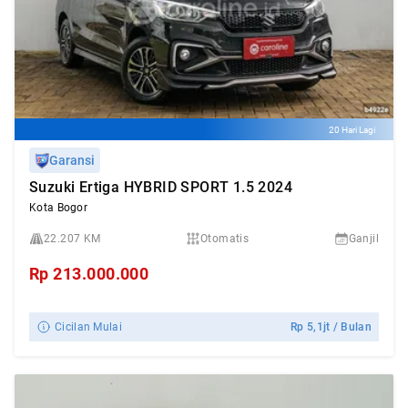
20 Hari Lagi
Garansi
Suzuki Ertiga HYBRID SPORT 1.5 2024
Kota Bogor
22.207 KM
Otomatis
Ganjil
Rp
213.000.000
Cicilan Mulai
Rp
5,1jt
/ Bulan