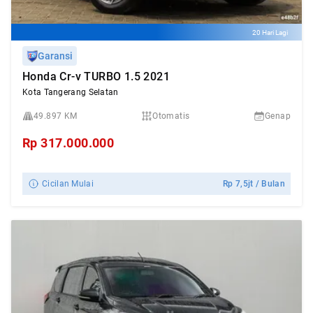
20 Hari Lagi
Garansi
Honda Cr-v TURBO 1.5 2021
Kota Tangerang Selatan
49.897 KM
Otomatis
Genap
Rp
317.000.000
Cicilan Mulai
Rp
7,5jt
/ Bulan