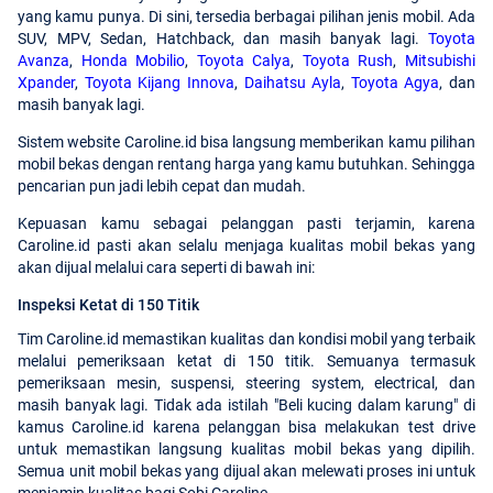
yang kamu punya. Di sini, tersedia berbagai pilihan jenis mobil. Ada
SUV, MPV, Sedan, Hatchback, dan masih banyak lagi.
Toyota
Avanza
,
Honda Mobilio
,
Toyota Calya
,
Toyota Rush
,
Mitsubishi
Xpander
,
Toyota Kijang Innova
,
Daihatsu Ayla
,
Toyota Agya
, dan
masih banyak lagi.
Sistem website Caroline.id bisa langsung memberikan kamu pilihan
mobil bekas dengan rentang harga yang kamu butuhkan. Sehingga
pencarian pun jadi lebih cepat dan mudah.
Kepuasan kamu sebagai pelanggan pasti terjamin, karena
Caroline.id pasti akan selalu menjaga kualitas mobil bekas yang
akan dijual melalui cara seperti di bawah ini:
Inspeksi Ketat di 150 Titik
Tim Caroline.id memastikan kualitas dan kondisi mobil yang terbaik
melalui pemeriksaan ketat di 150 titik. Semuanya termasuk
pemeriksaan mesin, suspensi, steering system, electrical, dan
masih banyak lagi. Tidak ada istilah "Beli kucing dalam karung" di
kamus Caroline.id karena pelanggan bisa melakukan test drive
untuk memastikan langsung kualitas mobil bekas yang dipilih.
Semua unit mobil bekas yang dijual akan melewati proses ini untuk
menjamin kualitas bagi Sobi Caroline.