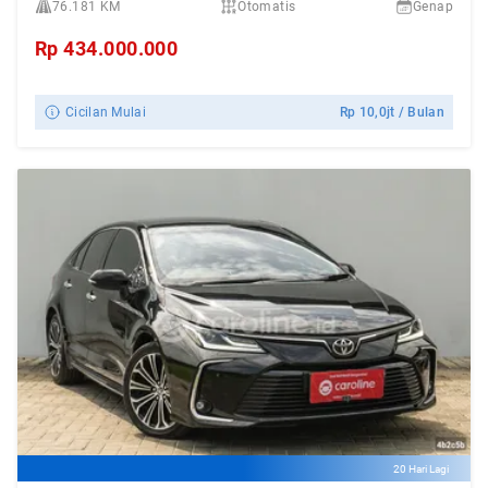
76.181 KM
Otomatis
Genap
Rp
434.000.000
Cicilan Mulai
Rp
10,0jt
/ Bulan
20 Hari Lagi