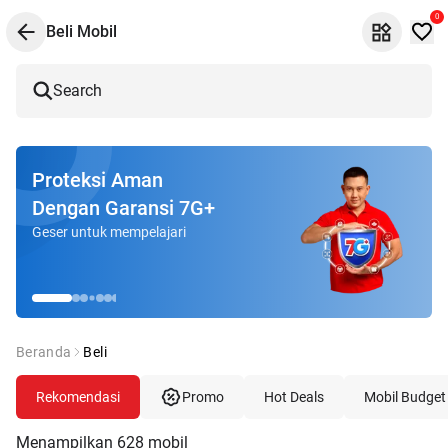
0
Beli Mobil
Search
Proteksi Aman
Dengan Garansi 7G+
Geser untuk mempelajari
Beranda
Beli
Rekomendasi
Promo
Hot Deals
Mobil Budget
Menampilkan
628
mobil