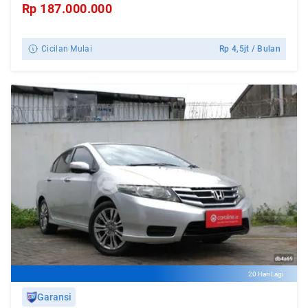
Rp
187.000.000
Cicilan Mulai
Rp
4,5jt
/ Bulan
20 Hari Lagi
Garansi