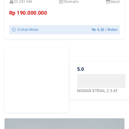
53.281 KM
Otomatis
Ganjil
Rp
190.000.000
Cicilan Mulai
Rp
4,3jt
/ Bulan
Dengarkan
Cerita Pelanggan
5.0
Caroline.id
Kepercayaan mereka
menjadikan Caroline.id
NISSAN XTRAIL 2.5 AT
sebagai pilihan terbaik
untuk urusan mobil
bekas berkualitas