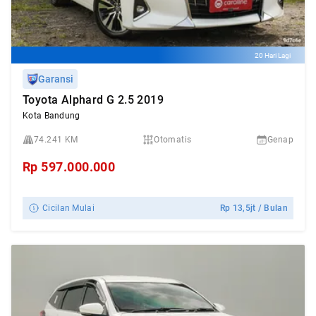
20 Hari Lagi
Garansi
Toyota Alphard G 2.5 2019
Kota Bandung
74.241 KM
Otomatis
Genap
Rp
597.000.000
Cicilan Mulai
Rp
13,5jt
/ Bulan