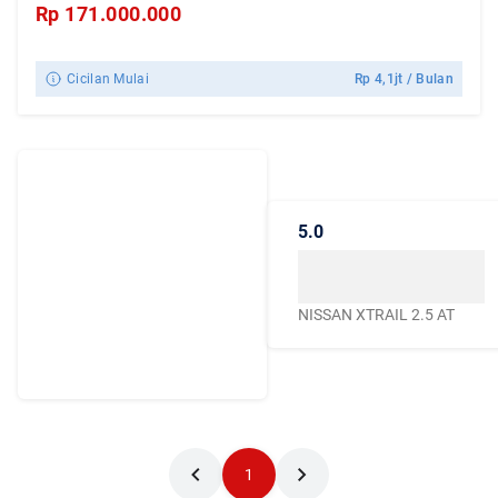
Rp
171.000.000
Cicilan Mulai
Rp
4,1jt
/ Bulan
Dengarkan
Cerita Pelanggan
5.0
Caroline.id
Kepercayaan mereka
menjadikan Caroline.id
NISSAN XTRAIL 2.5 AT
sebagai pilihan terbaik
untuk urusan mobil
bekas berkualitas
1