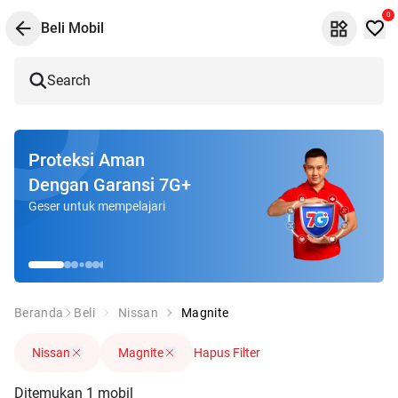
0
Beli Mobil
Search
Proteksi Aman
Dengan Garansi 7G+
Geser untuk mempelajari
Beranda
Beli
Nissan
Magnite
Nissan
Magnite
Hapus Filter
Ditemukan
1
mobil