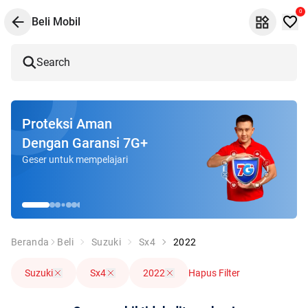
0
Beli Mobil
Search
Proteksi Aman
Dengan Garansi 7G+
Geser untuk mempelajari
Beranda
Beli
Suzuki
Sx4
2022
Suzuki
Sx4
2022
Hapus Filter