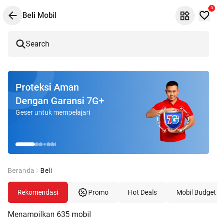
0
Beli Mobil
Search
Proteksi Aman
Dengan Garansi 7G+
Geser untuk mempelajari
Beranda
Beli
Rekomendasi
Promo
Hot Deals
Mobil Budget
Menampilkan
635
mobil