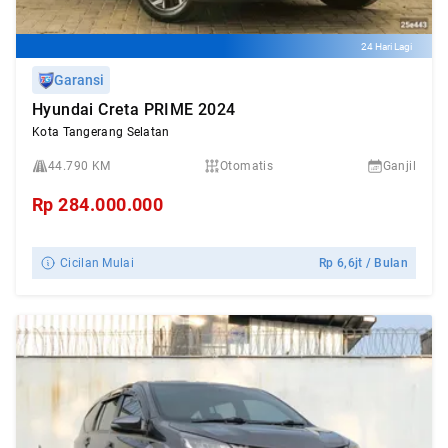
24 Hari Lagi
Garansi
Hyundai Creta PRIME 2024
Kota Tangerang Selatan
44.790 KM
Otomatis
Ganjil
Rp
284.000.000
Cicilan Mulai
Rp
6,6jt
/ Bulan