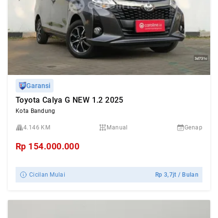
Garansi
Toyota Calya G NEW 1.2 2025
Kota Bandung
4.146 KM
Manual
Genap
Rp
154.000.000
Cicilan Mulai
Rp
3,7jt
/ Bulan