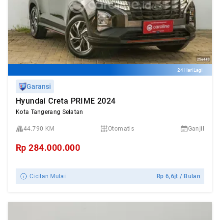
24 Hari Lagi
Garansi
Hyundai Creta PRIME 2024
Kota Tangerang Selatan
44.790 KM
Otomatis
Ganjil
Rp
284.000.000
Cicilan Mulai
Rp
6,6jt
/ Bulan