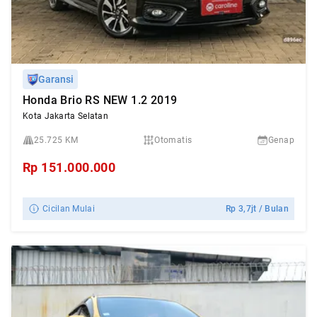
Garansi
Honda Brio RS NEW 1.2 2019
Kota Jakarta Selatan
25.725 KM
Otomatis
Genap
Rp
151.000.000
Cicilan Mulai
Rp
3,7jt
/ Bulan