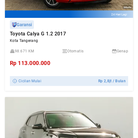
24 Hari Lagi
Garansi
Toyota Calya G 1.2 2017
Kota Tangerang
98.671 KM
Otomatis
Genap
Rp
113.000.000
Cicilan Mulai
Rp
2,8jt
/ Bulan