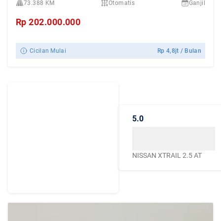
73.388 KM
Otomatis
Ganjil
Rp
202.000.000
Cicilan Mulai
Rp
4,8jt
/ Bulan
Dengarkan
Cerita Pelanggan
5.0
Caroline.id
Kepercayaan mereka
menjadikan Caroline.id
NISSAN XTRAIL 2.5 AT
sebagai pilihan terbaik
untuk urusan mobil
bekas berkualitas