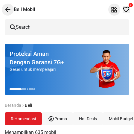
0
Beli Mobil
Search
Proteksi Aman
Dengan Garansi 7G+
Geser untuk mempelajari
Beranda
Beli
Rekomendasi
Promo
Hot Deals
Mobil Budget
Menampilkan
635
mobil