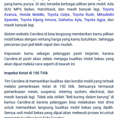
yang kamu punya. Di sini, tersedia berbagai pilihan jenis mobil. Ada
SUV, MPV, Sedan, Hatchback, dan masih banyak lagi.
Toyota
Avanza
,
Honda Mobilio
,
Toyota Calya
,
Toyota Rush
,
Mitsubishi
Xpander
,
Toyota Kijang Innova
,
Daihatsu Ayla
,
Toyota Agya
, dan
masih banyak lagi.
Sistem website Caroline.id bisa langsung memberikan kamu pilihan
mobil bekas dengan rentang harga yang kamu butuhkan. Sehingga
pencarian pun jadi lebih cepat dan mudah.
Kepuasan kamu sebagai pelanggan pasti terjamin, karena
Caroline.id pasti akan selalu menjaga kualitas mobil bekas yang
akan dijual melalui cara seperti di bawah ini:
Inspeksi Ketat di 150 Titik
Tim Caroline.id memastikan kualitas dan kondisi mobil yang terbaik
melalui pemeriksaan ketat di 150 titik. Semuanya termasuk
pemeriksaan mesin, suspensi, steering system, electrical, dan
masih banyak lagi. Tidak ada istilah "Beli kucing dalam karung" di
kamus Caroline.id karena pelanggan bisa melakukan test drive
untuk memastikan langsung kualitas mobil bekas yang dipilih.
Semua unit mobil bekas yang dijual akan melewati proses ini untuk
menjamin kualitas bagi Sobi Caroline.