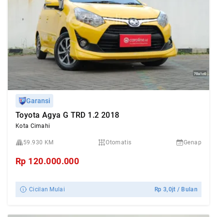
Garansi
Toyota Agya G TRD 1.2 2018
Kota Cimahi
59.930 KM
Otomatis
Genap
Rp
120.000.000
Cicilan Mulai
Rp
3,0jt
/ Bulan