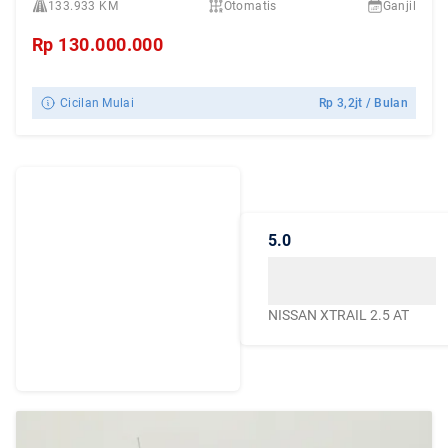
133.933 KM
Otomatis
Ganjil
Rp
130.000.000
Cicilan Mulai
Rp
3,2jt
/ Bulan
Dengarkan
Cerita Pelanggan
5.0
Caroline.id
Kepercayaan mereka
menjadikan Caroline.id
NISSAN XTRAIL 2.5 AT
sebagai pilihan terbaik
untuk urusan mobil
bekas berkualitas