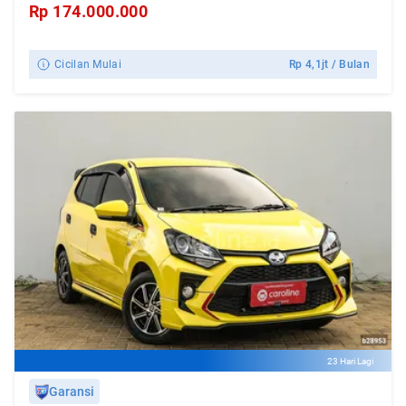
Rp
174.000.000
Cicilan Mulai
Rp
4,1jt
/ Bulan
23 Hari Lagi
Garansi