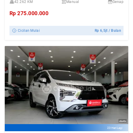
42.262 KM
Manual
Genap
Rp
275.000.000
Cicilan Mulai
Rp
6,5jt
/ Bulan
23 Hari Lagi