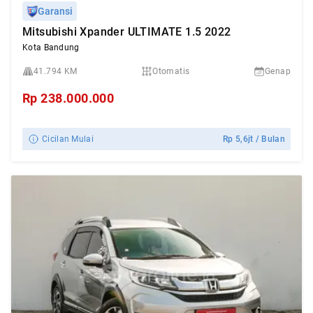
Garansi
Mitsubishi Xpander ULTIMATE 1.5 2022
Kota Bandung
41.794 KM
Otomatis
Genap
Rp
238.000.000
Cicilan Mulai
Rp
5,6jt
/ Bulan