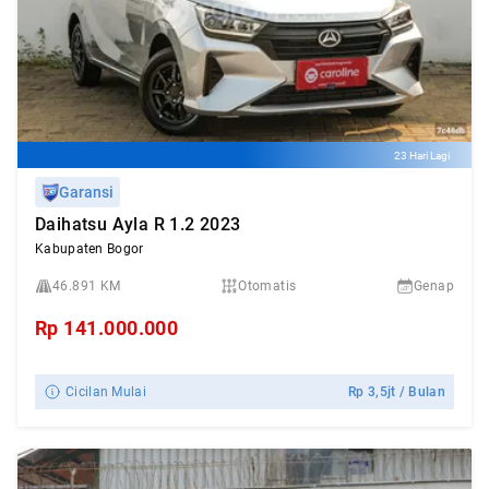
23 Hari Lagi
Garansi
Daihatsu Ayla R 1.2 2023
Kabupaten Bogor
46.891 KM
Otomatis
Genap
Rp
141.000.000
Cicilan Mulai
Rp
3,5jt
/ Bulan