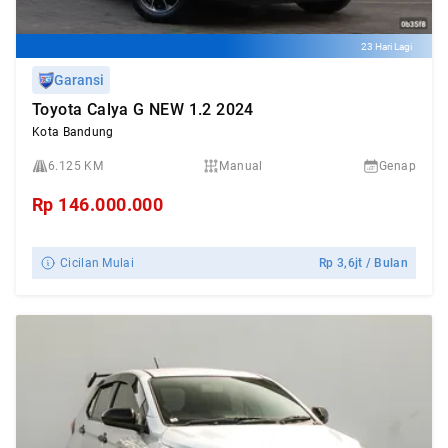
23 Hari Lagi
Garansi
Toyota Calya G NEW 1.2 2024
Kota Bandung
6.125 KM
Manual
Genap
Rp
146.000.000
Cicilan Mulai
Rp
3,6jt
/ Bulan