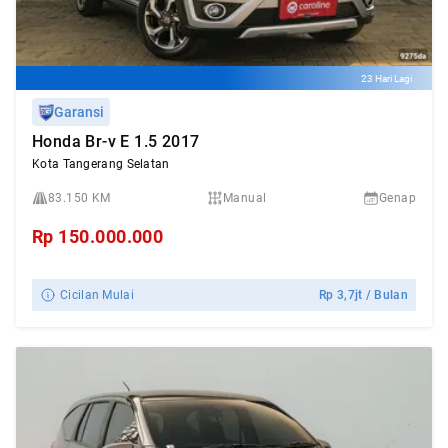
23 Hari Lagi
Garansi
Honda Br-v E 1.5 2017
Kota Tangerang Selatan
83.150 KM
Manual
Genap
Rp
150.000.000
Cicilan Mulai
Rp
3,7jt
/ Bulan