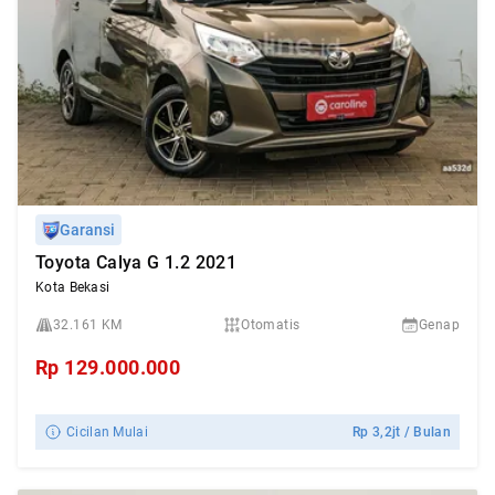
Garansi
Toyota Calya G 1.2 2021
Kota Bekasi
32.161 KM
Otomatis
Genap
Rp
129.000.000
Cicilan Mulai
Rp
3,2jt
/ Bulan