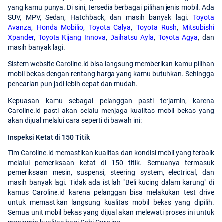
yang kamu punya. Di sini, tersedia berbagai pilihan jenis mobil. Ada
SUV, MPV, Sedan, Hatchback, dan masih banyak lagi.
Toyota
Avanza
,
Honda Mobilio
,
Toyota Calya
,
Toyota Rush
,
Mitsubishi
Xpander
,
Toyota Kijang Innova
,
Daihatsu Ayla
,
Toyota Agya
, dan
masih banyak lagi.
Sistem website Caroline.id bisa langsung memberikan kamu pilihan
mobil bekas dengan rentang harga yang kamu butuhkan. Sehingga
pencarian pun jadi lebih cepat dan mudah.
Kepuasan kamu sebagai pelanggan pasti terjamin, karena
Caroline.id pasti akan selalu menjaga kualitas mobil bekas yang
akan dijual melalui cara seperti di bawah ini:
Inspeksi Ketat di 150 Titik
Tim Caroline.id memastikan kualitas dan kondisi mobil yang terbaik
melalui pemeriksaan ketat di 150 titik. Semuanya termasuk
pemeriksaan mesin, suspensi, steering system, electrical, dan
masih banyak lagi. Tidak ada istilah "Beli kucing dalam karung" di
kamus Caroline.id karena pelanggan bisa melakukan test drive
untuk memastikan langsung kualitas mobil bekas yang dipilih.
Semua unit mobil bekas yang dijual akan melewati proses ini untuk
menjamin kualitas bagi Sobi Caroline.