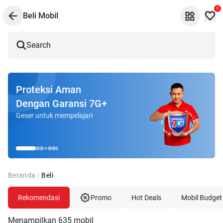
0
Beli Mobil
Search
Proteksi Aman
Dengan Garansi 7G+
Geser untuk mempelajari
Beranda
Beli
Rekomendasi
Promo
Hot Deals
Mobil Budget
Menampilkan
635
mobil