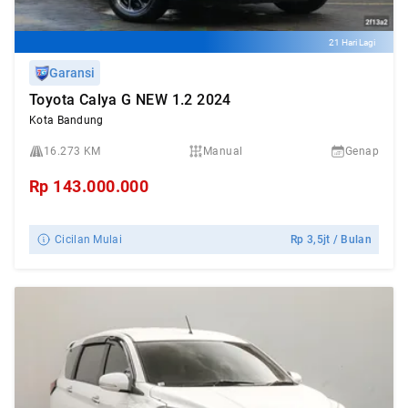
21 Hari Lagi
Garansi
Toyota Calya G NEW 1.2 2024
Kota Bandung
16.273 KM
Manual
Genap
Rp
143.000.000
Cicilan Mulai
Rp
3,5jt
/ Bulan