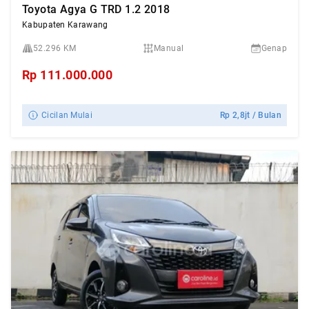
Toyota Agya G TRD 1.2 2018
Kabupaten Karawang
52.296 KM
Manual
Genap
Rp
111.000.000
Cicilan Mulai
Rp
2,8jt
/ Bulan