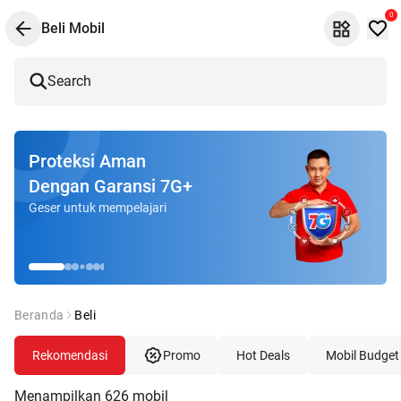
0
Beli Mobil
Search
Proteksi Aman
Dengan Garansi 7G+
Geser untuk mempelajari
Beranda
Beli
Rekomendasi
Promo
Hot Deals
Mobil Budget
Menampilkan
626
mobil