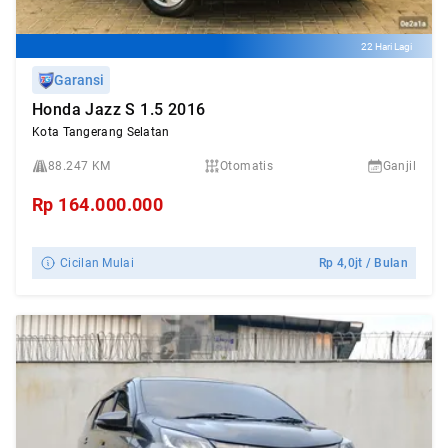
22 Hari Lagi
Garansi
Honda Jazz S 1.5 2016
Kota Tangerang Selatan
88.247 KM
Otomatis
Ganjil
Rp
164.000.000
Cicilan Mulai
Rp
4,0jt
/ Bulan