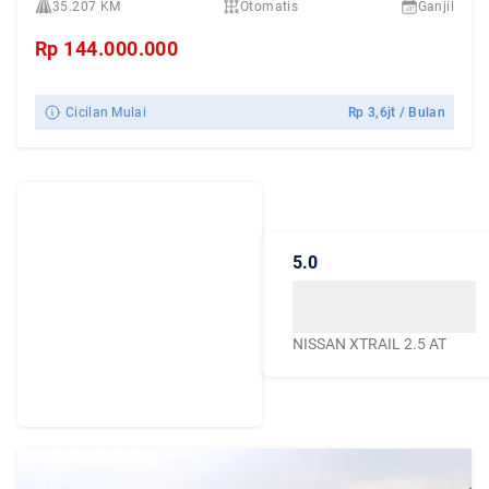
35.207 KM
Otomatis
Ganjil
Rp
144.000.000
Cicilan Mulai
Rp
3,6jt
/ Bulan
Dengarkan
Cerita Pelanggan
5.0
Caroline.id
Kepercayaan mereka
menjadikan Caroline.id
NISSAN XTRAIL 2.5 AT
sebagai pilihan terbaik
untuk urusan mobil
bekas berkualitas