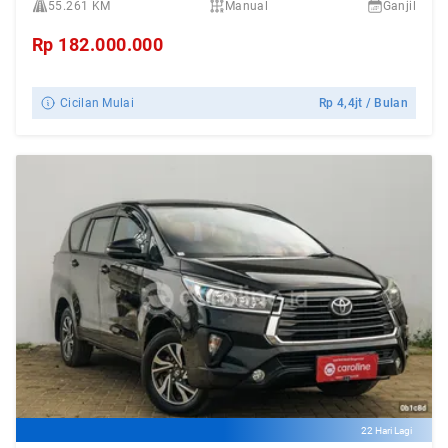
55.261 KM
Manual
Ganjil
Rp
182.000.000
Cicilan Mulai
Rp
4,4jt
/ Bulan
22 Hari Lagi