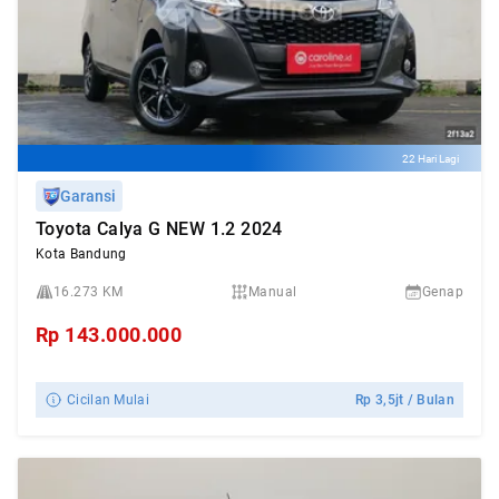
22 Hari Lagi
Garansi
Toyota Calya G NEW 1.2 2024
Kota Bandung
16.273 KM
Manual
Genap
Rp
143.000.000
Cicilan Mulai
Rp
3,5jt
/ Bulan