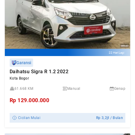
22 Hari Lagi
Garansi
Daihatsu Sigra R 1.2 2022
Kota Bogor
61.668 KM
Manual
Genap
Rp
129.000.000
Cicilan Mulai
Rp
3,2jt
/ Bulan