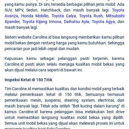
yang kamu punya. Di sini, tersedia berbagai pilihan jenis mobil. Ada
SUV, MPV, Sedan, Hatchback, dan masih banyak lagi.
Toyota
Avanza
,
Honda Mobilio
,
Toyota Calya
,
Toyota Rush
,
Mitsubishi
Xpander
,
Toyota Kijang Innova
,
Daihatsu Ayla
,
Toyota Agya
, dan
masih banyak lagi.
Sistem website Caroline.id bisa langsung memberikan kamu pilihan
mobil bekas dengan rentang harga yang kamu butuhkan. Sehingga
pencarian pun jadi lebih cepat dan mudah.
Kepuasan kamu sebagai pelanggan pasti terjamin, karena
Caroline.id pasti akan selalu menjaga kualitas mobil bekas yang
akan dijual melalui cara seperti di bawah ini:
Inspeksi Ketat di 150 Titik
Tim Caroline.id memastikan kualitas dan kondisi mobil yang terbaik
melalui pemeriksaan ketat di 150 titik. Semuanya termasuk
pemeriksaan mesin, suspensi, steering system, electrical, dan
masih banyak lagi. Tidak ada istilah "Beli kucing dalam karung" di
kamus Caroline.id karena pelanggan bisa melakukan test drive
untuk memastikan langsung kualitas mobil bekas yang dipilih.
Semua unit mobil bekas yang dijual akan melewati proses ini untuk
menjamin kualitas bagi Sobi Caroline.