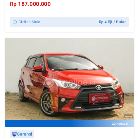
Rp
187.000.000
Cicilan Mulai
Rp
4,5jt
/ Bulan
22 Hari Lagi
Garansi