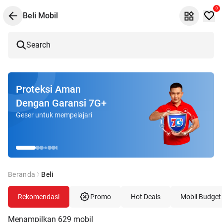
0
Beli Mobil
Search
Proteksi Aman
Dengan Garansi 7G+
Geser untuk mempelajari
Beranda
Beli
Rekomendasi
Promo
Hot Deals
Mobil Budget
Menampilkan
629
mobil