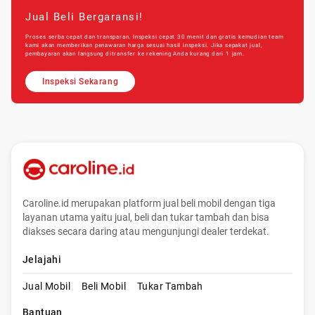
Jual Beli Bergaransi!
Proses serba cepat dan transparan. Inspeksi cepat 30 menit dan gratis kemudian team
kami akan memberikan penawaran harga sesuai hasil inspeksi. Jika sepakat jual,
pembayaran akan langsung ditransfer ke rekening Anda kurang dari 1 jam.
Inspeksi Sekarang
Caroline.id merupakan platform jual beli mobil dengan tiga
layanan utama yaitu jual, beli dan tukar tambah dan bisa
diakses secara daring atau mengunjungi dealer terdekat.
Jelajahi
Jual Mobil
Beli Mobil
Tukar Tambah
Bantuan