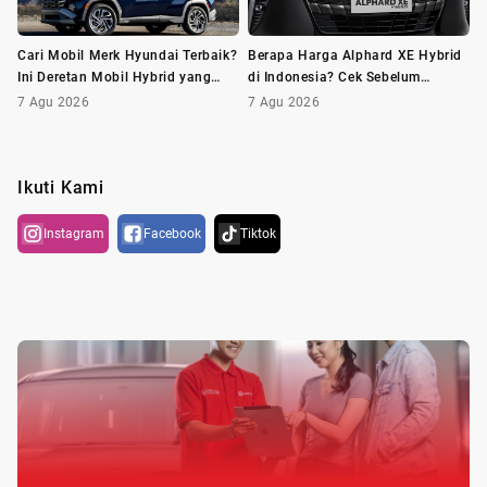
Cari Mobil Merk Hyundai Terbaik?
Berapa Harga Alphard XE Hybrid
Ini Deretan Mobil Hybrid yang
di Indonesia? Cek Sebelum
Wajib Dilirik
Membeli
7 Agu 2026
7 Agu 2026
Ikuti Kami
Instagram
Facebook
Tiktok