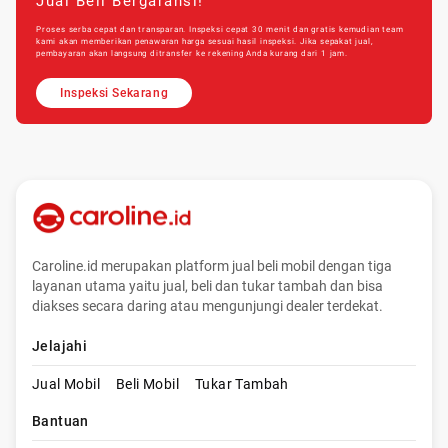
Jual Beli Bergaransi!
Proses serba cepat dan transparan. Inspeksi cepat 30 menit dan gratis kemudian team
kami akan memberikan penawaran harga sesuai hasil inspeksi. Jika sepakat jual,
pembayaran akan langsung ditransfer ke rekening Anda kurang dari 1 jam.
Inspeksi Sekarang
Caroline.id merupakan platform jual beli mobil dengan tiga
layanan utama yaitu jual, beli dan tukar tambah dan bisa
diakses secara daring atau mengunjungi dealer terdekat.
Jelajahi
Jual Mobil
Beli Mobil
Tukar Tambah
Bantuan