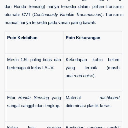
dan Honda Sensing) hanya tersedia dalam pilihan transmisi 
otomatis CVT (
Continuously Variable Transmission
). Transmisi 
manual hanya tersedia pada varian paling bawah.
Poin Kelebihan
Poin Kekurangan
Mesin 1.5L paling buas dan 
Kekedapan kabin belum 
bertenaga di kelas LSUV.
yang terbaik (masih 
ada 
road noise
).
Fitur 
Honda Sensing
 yang 
Material 
dashboard
sangat canggih dan lengkap.
didominasi plastik keras.
Kabin luas, 
storage
Bantingan suspensi sedikit 