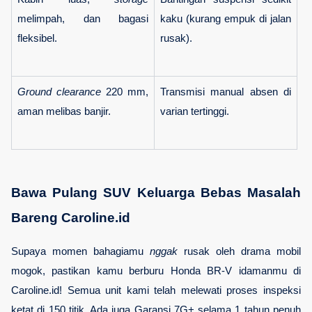
melimpah, dan bagasi 
kaku (kurang empuk di jalan 
fleksibel.
rusak).
Ground clearance
 220 mm, 
Transmisi manual absen di 
aman melibas banjir.
varian tertinggi.
Bawa Pulang SUV Keluarga Bebas Masalah 
Bareng Caroline.id
Supaya momen bahagiamu 
nggak
 rusak oleh drama mobil 
mogok, pastikan kamu berburu Honda BR-V idamanmu di 
Caroline.id! Semua unit kami telah melewati proses inspeksi 
ketat di 150 titik. Ada juga 
Garansi 7G+
 selama 1 tahun penuh 