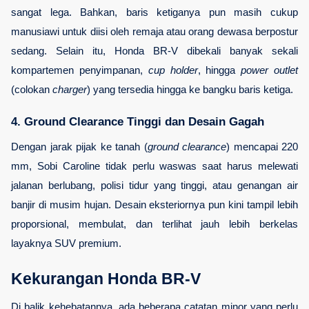
sangat lega. Bahkan, baris ketiganya pun masih cukup 
manusiawi untuk diisi oleh remaja atau orang dewasa berpostur 
sedang. Selain itu, Honda BR-V dibekali banyak sekali 
kompartemen penyimpanan, 
cup holder
, hingga 
power outlet
(colokan 
charger
) yang tersedia hingga ke bangku baris ketiga.
4. Ground Clearance Tinggi dan Desain Gagah
Dengan jarak pijak ke tanah (
ground clearance
) mencapai 220 
mm, Sobi Caroline tidak perlu waswas saat harus melewati 
jalanan berlubang, polisi tidur yang tinggi, atau genangan air 
banjir di musim hujan. Desain eksteriornya pun kini tampil lebih 
proporsional, membulat, dan terlihat jauh lebih berkelas 
layaknya SUV premium.
Kekurangan Honda BR-V
Di balik kehebatannya, ada beberapa catatan minor yang perlu 