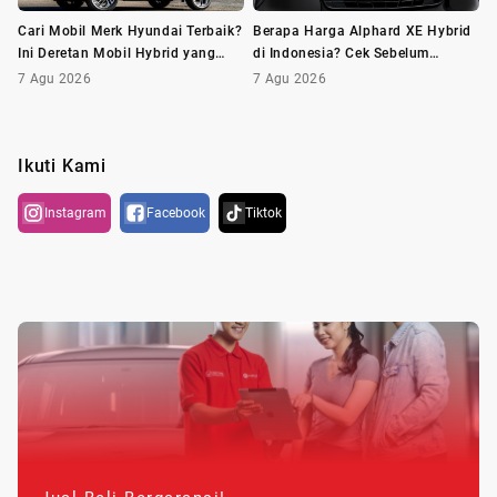
Cari Mobil Merk Hyundai Terbaik?
Berapa Harga Alphard XE Hybrid
Ini Deretan Mobil Hybrid yang
di Indonesia? Cek Sebelum
Wajib Dilirik
Membeli
7 Agu 2026
7 Agu 2026
Ikuti Kami
Instagram
Facebook
Tiktok