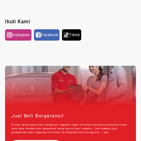
Ikuti Kami
Instagram
Facebook
Tiktok
Jual Beli Bergaransi!
Proses serba cepat dan transparan. Inspeksi cepat 30 menit dan gratis kemudian team
kami akan memberikan penawaran harga sesuai hasil inspeksi. Jika sepakat jual,
pembayaran akan langsung ditransfer ke rekening Anda kurang dari 1 jam.