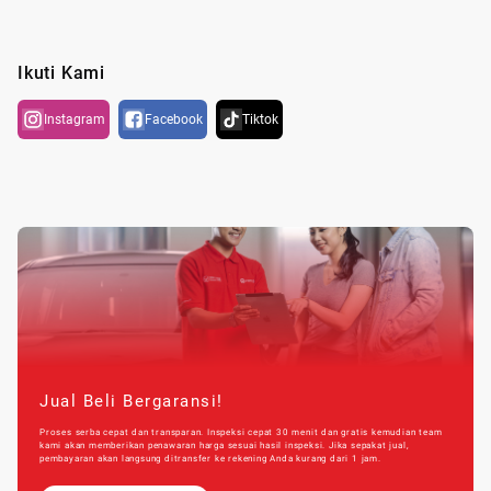
Ikuti Kami
Instagram
Facebook
Tiktok
Jual Beli Bergaransi!
Proses serba cepat dan transparan. Inspeksi cepat 30 menit dan gratis kemudian team
kami akan memberikan penawaran harga sesuai hasil inspeksi. Jika sepakat jual,
pembayaran akan langsung ditransfer ke rekening Anda kurang dari 1 jam.