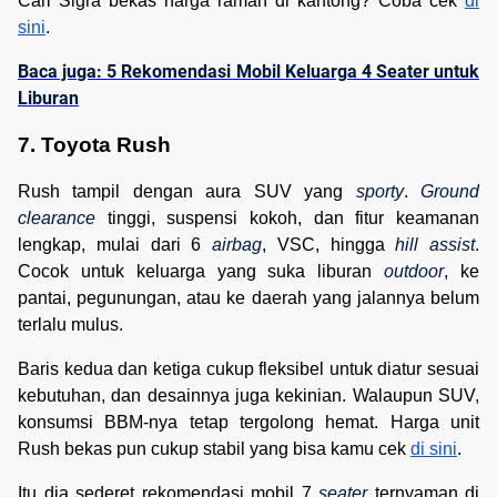
Cari Sigra bekas harga ramah di kantong? Coba cek
di
sini
.
Baca juga: 5 Rekomendasi Mobil Keluarga 4 Seater untuk
Liburan
7. Toyota Rush
Rush tampil dengan aura SUV yang
sporty
.
Ground
clearance
tinggi, suspensi kokoh, dan fitur keamanan
lengkap, mulai dari 6
airbag
, VSC, hingga
hill assist
.
Cocok untuk keluarga yang suka liburan
outdoor
, ke
pantai, pegunungan, atau ke daerah yang jalannya belum
terlalu mulus.
Baris kedua dan ketiga cukup fleksibel untuk diatur sesuai
kebutuhan, dan desainnya juga kekinian. Walaupun SUV,
konsumsi BBM-nya tetap tergolong hemat. Harga unit
Rush bekas pun cukup stabil yang bisa kamu cek
di sini
.
Itu dia sederet rekomendasi mobil 7
seater
ternyaman di