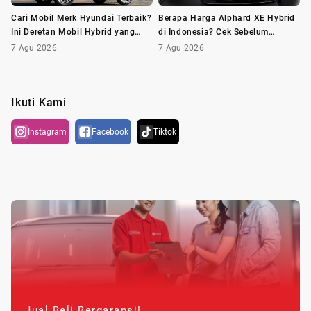
Cari Mobil Merk Hyundai Terbaik?
Berapa Harga Alphard XE Hybrid
Ini Deretan Mobil Hybrid yang
di Indonesia? Cek Sebelum
Wajib Dilirik
Membeli
7 Agu 2026
7 Agu 2026
Ikuti Kami
Instagram
Facebook
Tiktok
Jual Beli Bergaransi!