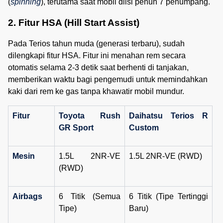
(
spinning
), terutama saat mobil diisi penuh 7 penumpang.
2. Fitur HSA (Hill Start Assist)
Pada Terios tahun muda (generasi terbaru), sudah
dilengkapi fitur HSA. Fitur ini menahan rem secara
otomatis selama 2-3 detik saat berhenti di tanjakan,
memberikan waktu bagi pengemudi untuk memindahkan
kaki dari rem ke gas tanpa khawatir mobil mundur.
Fitur
Toyota Rush
Daihatsu Terios R
GR Sport
Custom
Mesin
1.5L 2NR-VE
1.5L 2NR-VE (RWD)
(RWD)
Airbags
6 Titik (Semua
6 Titik (Tipe Tertinggi
Tipe)
Baru)