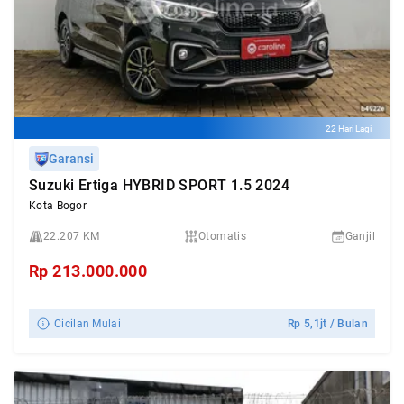
22 Hari Lagi
Garansi
Suzuki Ertiga HYBRID SPORT 1.5 2024
Kota Bogor
22.207 KM
Otomatis
Ganjil
Rp
213.000.000
Cicilan Mulai
Rp
5,1jt
/ Bulan