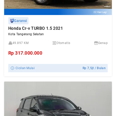
22 Hari Lagi
Garansi
Honda Cr-v TURBO 1.5 2021
Kota Tangerang Selatan
49.897 KM
Otomatis
Genap
Rp
317.000.000
Cicilan Mulai
Rp
7,5jt
/ Bulan