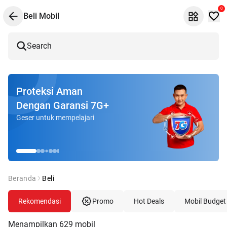
0
Beli Mobil
Search
Proteksi Aman
Dengan Garansi 7G+
Geser untuk mempelajari
Beranda
Beli
Rekomendasi
Promo
Hot Deals
Mobil Budget
Menampilkan
629
mobil