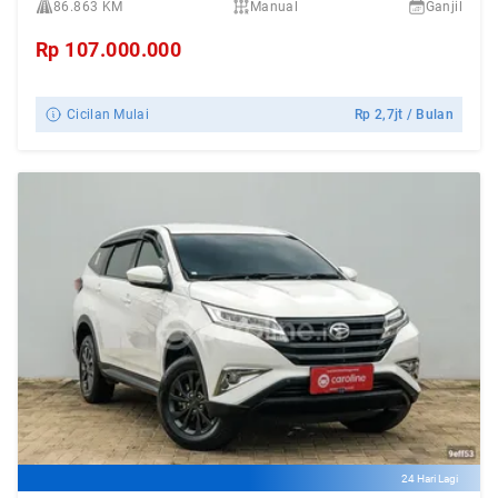
86.863 KM
Manual
Ganjil
Rp
107.000.000
Cicilan Mulai
Rp
2,7jt
/ Bulan
24 Hari Lagi