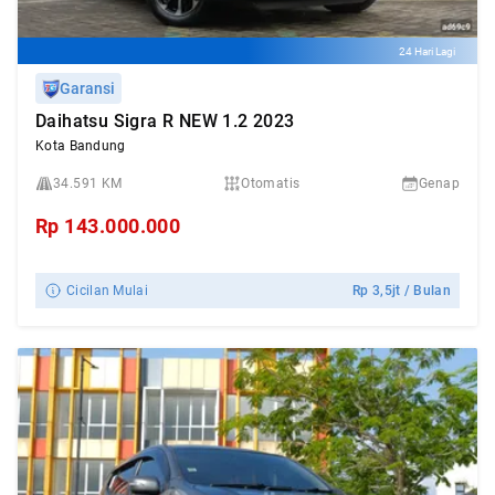
24 Hari Lagi
Garansi
Daihatsu Sigra R NEW 1.2 2023
Kota Bandung
34.591 KM
Otomatis
Genap
Rp
143.000.000
Cicilan Mulai
Rp
3,5jt
/ Bulan