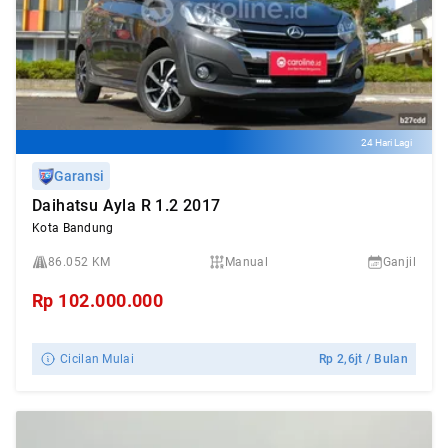
24 Hari Lagi
Garansi
Daihatsu Ayla R 1.2 2017
Kota Bandung
86.052 KM
Manual
Ganjil
Rp
102.000.000
Cicilan Mulai
Rp
2,6jt
/ Bulan