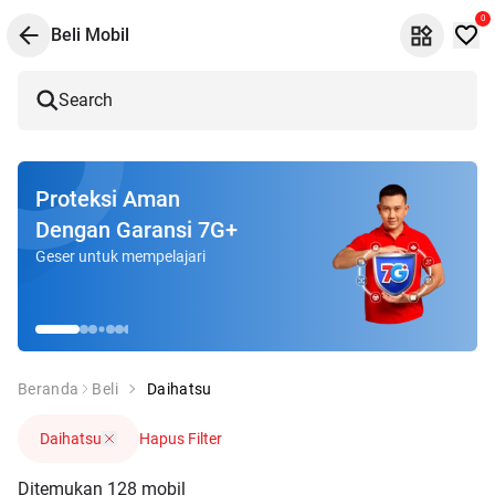
0
Beli Mobil
Search
Proteksi Aman
Dengan Garansi 7G+
Geser untuk mempelajari
Beranda
Beli
Daihatsu
Daihatsu
Hapus Filter
Ditemukan
128
mobil