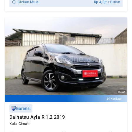
Cicilan Mulai
Rp
4,0jt
/ Bulan
24 Hari Lagi
Garansi
Daihatsu Ayla R 1.2 2019
Kota Cimahi