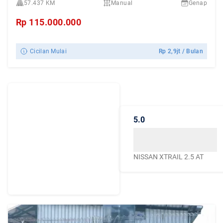
57.437 KM
Manual
Genap
Rp
115.000.000
Cicilan Mulai
Rp
2,9jt
/ Bulan
Dengarkan
Cerita Pelanggan
5.0
Caroline.id
Kepercayaan mereka
menjadikan Caroline.id
NISSAN XTRAIL 2.5 AT
sebagai pilihan terbaik
untuk urusan mobil
bekas berkualitas