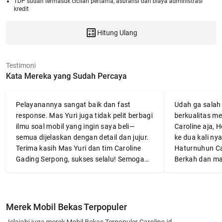
TDP sudah termasuk cicilan pertama, asuransi dan biaya administrasi
kredit
Hitung Ulang
Testimoni
Kata Mereka yang Sudah Percaya
Pelayanannya sangat baik dan fast
Udah ga salah l
response. Mas Yuri juga tidak pelit berbagi
berkualitas me
ilmu soal mobil yang ingin saya beli—
Caroline aja, 
semua dijelaskan dengan detail dan jujur.
ke dua kali nya
Terima kasih Mas Yuri dan tim Caroline
Haturnuhun Ca
Gading Serpong, sukses selalu! Semoga
Berkah dan ma
mobilnya awet dan membawa banyak
👍👍👍
manfaat.
Merek Mobil Bekas Terpopuler