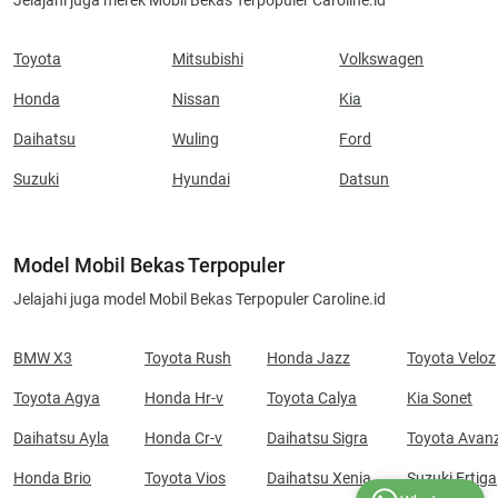
Jelajahi juga merek Mobil Bekas Terpopuler Caroline.id
Toyota
Mitsubishi
Volkswagen
Honda
Nissan
Kia
Daihatsu
Wuling
Ford
Suzuki
Hyundai
Datsun
Model Mobil Bekas Terpopuler
Jelajahi juga model Mobil Bekas Terpopuler Caroline.id
BMW X3
Toyota Rush
Honda Jazz
Toyota Veloz
Toyota Agya
Honda Hr-v
Toyota Calya
Kia Sonet
Daihatsu Ayla
Honda Cr-v
Daihatsu Sigra
Toyota Avan
Honda Brio
Toyota Vios
Daihatsu Xenia
Suzuki Ertiga