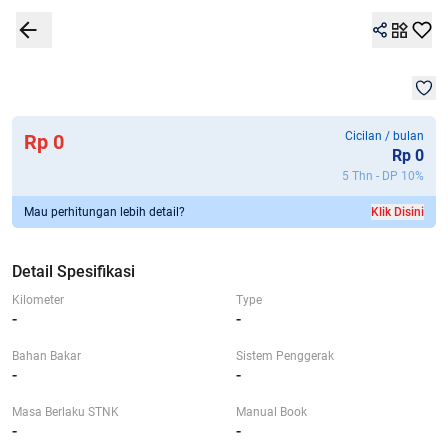
1
/
1
Detail Spesifikasi
Garansi 7G+
Kalkulator
Lokasi
Bandingkan
Mob
Cicilan / bulan
Rp 0
Rp
0
5 Thn - DP
10
%
Mau perhitungan lebih detail?
Klik Disini
Detail Spesifikasi
Kilometer
Type
-
-
Bahan Bakar
Sistem Penggerak
-
-
Masa Berlaku STNK
Manual Book
-
-