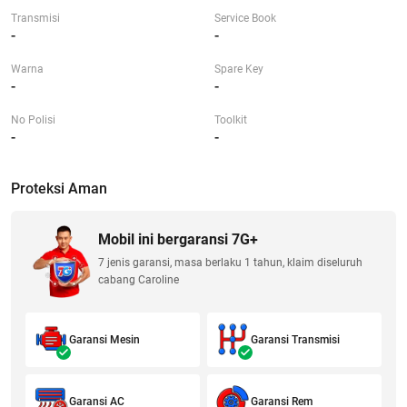
Transmisi
Service Book
-
-
Warna
Spare Key
-
-
No Polisi
Toolkit
-
-
Proteksi Aman
Mobil ini bergaransi 7G+
7 jenis garansi, masa berlaku 1 tahun, klaim diseluruh
cabang Caroline
Garansi Mesin
Garansi Transmisi
Garansi AC
Garansi Rem