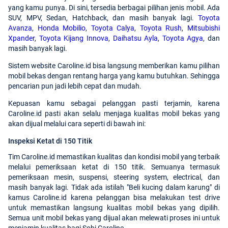
yang kamu punya. Di sini, tersedia berbagai pilihan jenis mobil. Ada
SUV, MPV, Sedan, Hatchback, dan masih banyak lagi.
Toyota
Avanza
,
Honda Mobilio
,
Toyota Calya
,
Toyota Rush
,
Mitsubishi
Xpander
,
Toyota Kijang Innova
,
Daihatsu Ayla
,
Toyota Agya
, dan
masih banyak lagi.
Sistem website Caroline.id bisa langsung memberikan kamu pilihan
mobil bekas dengan rentang harga yang kamu butuhkan. Sehingga
pencarian pun jadi lebih cepat dan mudah.
Kepuasan kamu sebagai pelanggan pasti terjamin, karena
Caroline.id pasti akan selalu menjaga kualitas mobil bekas yang
akan dijual melalui cara seperti di bawah ini:
Inspeksi Ketat di 150 Titik
Tim Caroline.id memastikan kualitas dan kondisi mobil yang terbaik
melalui pemeriksaan ketat di 150 titik. Semuanya termasuk
pemeriksaan mesin, suspensi, steering system, electrical, dan
masih banyak lagi. Tidak ada istilah "Beli kucing dalam karung" di
kamus Caroline.id karena pelanggan bisa melakukan test drive
untuk memastikan langsung kualitas mobil bekas yang dipilih.
Semua unit mobil bekas yang dijual akan melewati proses ini untuk
menjamin kualitas bagi Sobi Caroline.