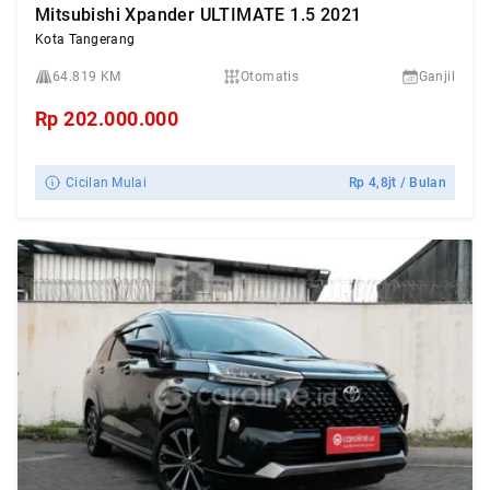
Mitsubishi Xpander ULTIMATE 1.5 2021
Kota Tangerang
64.819 KM
Otomatis
Ganjil
Rp
202.000.000
Cicilan Mulai
Rp
4,8jt
/ Bulan