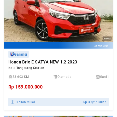
23 Hari Lagi
Garansi
Honda Brio E SATYA NEW 1.2 2023
Kota Tangerang Selatan
33.603 KM
Otomatis
Ganjil
Rp
159.000.000
Cicilan Mulai
Rp
3,8jt
/ Bulan