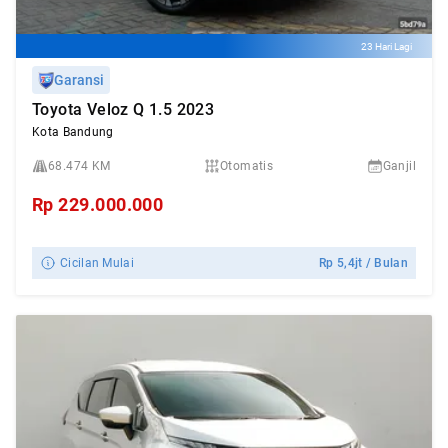
23 Hari Lagi
Garansi
Toyota Veloz Q 1.5 2023
Kota Bandung
68.474 KM
Otomatis
Ganjil
Rp
229.000.000
Cicilan Mulai
Rp
5,4jt
/ Bulan