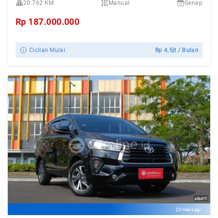
20.762 KM
Manual
Genap
Rp
187.000.000
Cicilan Mulai
Rp
4,5jt
/ Bulan
23 Hari Lagi