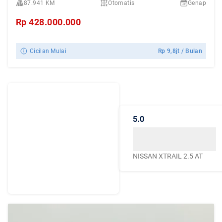
87.941 KM
Otomatis
Genap
Rp
428.000.000
Cicilan Mulai
Rp
9,8jt
/ Bulan
Dengarkan
Cerita Pelanggan
5.0
Caroline.id
Kepercayaan mereka
menjadikan Caroline.id
NISSAN XTRAIL 2.5 AT
sebagai pilihan terbaik
untuk urusan mobil
bekas berkualitas