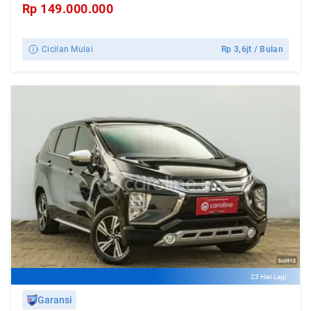
Rp
149.000.000
Cicilan Mulai
Rp
3,6jt
/ Bulan
23 Hari Lagi
Garansi