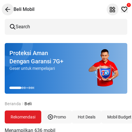
0
Beli Mobil
Search
Proteksi Aman
Dengan Garansi 7G+
Geser untuk mempelajari
Beranda
Beli
Rekomendasi
Promo
Hot Deals
Mobil Budget
Menampilkan
636
mobil