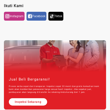
Ikuti Kami
Instagram
Facebook
Tiktok
Jual Beli Bergaransi!
Proses serba cepat dan transparan. Inspeksi cepat 30 menit dan gratis kemudian team
kami akan memberikan penawaran harga sesuai hasil inspeksi. Jika sepakat jual,
pembayaran akan langsung ditransfer ke rekening Anda kurang dari 1 jam.
Inspeksi Sekarang