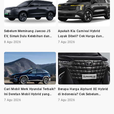
Sebelum Meminang Jaecoo J5
Apakah Kia Carnival Hybrid
EV, Simak Dulu Kelebihan dan
Layak Dibeli? Cek Harga dan
Kekurangannya
Minusnya Dulu
8 Agu 2026
7 Agu 2026
Cari Mobil Merk Hyundai Terbaik?
Berapa Harga Alphard XE Hybrid
Ini Deretan Mobil Hybrid yang
di Indonesia? Cek Sebelum
Wajib Dilirik
Membeli
7 Agu 2026
7 Agu 2026