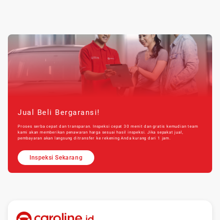
Jual Beli Bergaransi!
Proses serba cepat dan transparan. Inspeksi cepat 30 menit dan gratis kemudian team
kami akan memberikan penawaran harga sesuai hasil inspeksi. Jika sepakat jual,
pembayaran akan langsung ditransfer ke rekening Anda kurang dari 1 jam.
Inspeksi Sekarang