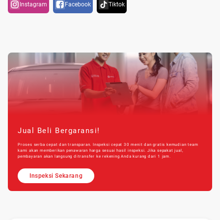
Instagram
Facebook
Tiktok
Jual Beli Bergaransi!
Proses serba cepat dan transparan. Inspeksi cepat 30 menit dan gratis kemudian team
kami akan memberikan penawaran harga sesuai hasil inspeksi. Jika sepakat jual,
pembayaran akan langsung ditransfer ke rekening Anda kurang dari 1 jam.
Inspeksi Sekarang