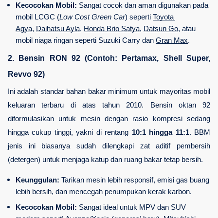
Kecocokan Mobil:
 Sangat cocok dan aman digunakan pada 
mobil LCGC (
Low Cost Green Car
) seperti 
Toyota 
Agya
, 
Daihatsu Ayla
, 
Honda Brio Satya
, 
Datsun Go
, atau 
mobil niaga ringan seperti Suzuki Carry dan 
Gran Max
.
2. Bensin RON 92 (Contoh: Pertamax, Shell Super, 
Revvo 92)
Ini adalah standar bahan bakar minimum untuk mayoritas mobil 
keluaran terbaru di atas tahun 2010. Bensin oktan 92 
diformulasikan untuk mesin dengan rasio kompresi sedang 
hingga cukup tinggi, yakni di rentang 
10:1 hingga 11:1
. BBM 
jenis ini biasanya sudah dilengkapi zat aditif pembersih 
(detergen) untuk menjaga katup dan ruang bakar tetap bersih.
Keunggulan:
 Tarikan mesin lebih responsif, emisi gas buang 
lebih bersih, dan mencegah penumpukan kerak karbon.
Kecocokan Mobil:
 Sangat ideal untuk MPV dan SUV 