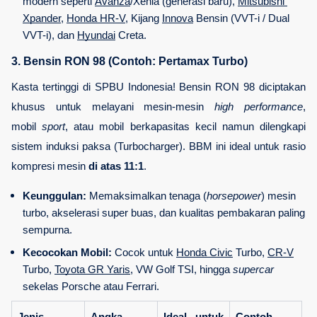
modern seperti 
Avanza
/Xenia (generasi baru), 
Mitsubishi 
Xpander
, 
Honda HR-V
, Kijang 
Innova
 Bensin (VVT-i / Dual 
VVT-i), dan 
Hyundai
 Creta.
3. Bensin RON 98 (Contoh: Pertamax Turbo)
Kasta tertinggi di SPBU Indonesia! Bensin RON 98 diciptakan 
khusus untuk melayani mesin-mesin 
high performance
, 
mobil 
sport
, atau mobil berkapasitas kecil namun dilengkapi 
sistem induksi paksa (Turbocharger). BBM ini ideal untuk rasio 
kompresi mesin 
di atas 11:1
.
Keunggulan:
 Memaksimalkan tenaga (
horsepower
) mesin 
turbo, akselerasi super buas, dan kualitas pembakaran paling 
sempurna.
Kecocokan Mobil:
 Cocok untuk 
Honda Civic
 Turbo, 
CR-V
Turbo, 
Toyota GR Yaris
, VW Golf TSI, hingga 
supercar
sekelas Porsche atau Ferrari.
Jenis 
Angka 
Ideal untuk 
Contoh 