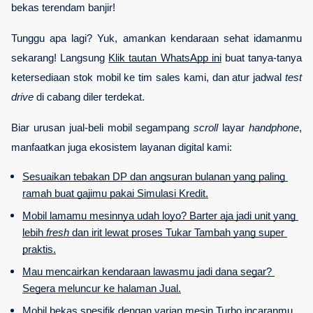
bekas terendam banjir!
Tunggu apa lagi? Yuk, amankan kendaraan sehat idamanmu 
sekarang! Langsung
Klik tautan WhatsApp ini
 buat tanya-tanya 
ketersediaan stok mobil ke tim sales kami, dan atur jadwal 
test 
drive
 di cabang diler terdekat.
Biar urusan jual-beli mobil segampang 
scroll
 layar 
handphone
, 
manfaatkan juga ekosistem layanan digital kami:
Sesuaikan tebakan DP dan angsuran bulanan yang paling 
ramah buat gajimu pakai Simulasi Kredit.
Mobil lamamu mesinnya udah loyo? Barter aja jadi unit yang 
lebih 
fresh
 dan irit lewat proses Tukar Tambah yang super 
praktis.
Mau mencairkan kendaraan lawasmu jadi dana segar? 
Segera meluncur ke halaman Jual.
Mobil bekas spesifik dengan varian mesin Turbo incaranmu 