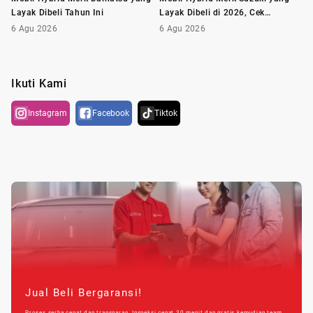
Layak Dibeli Tahun Ini
Layak Dibeli di 2026, Cek
Daftarnya!
6 Agu 2026
6 Agu 2026
Ikuti Kami
Instagram
Facebook
Tiktok
Jual Beli Bergaransi!
Proses serba cepat dan transparan. Inspeksi cepat 30 menit dan gratis kemudian team