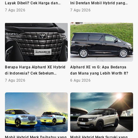
Layak Dibeli? Cek Harga dan
Ini Deretan Mobil Hybrid yang
Minusnya Dulu
Wajib Dilirik
7 Agu 2026
7 Agu 2026
Berapa Harga Alphard XE Hybrid
Alphard XE vs G: Apa Bedanya
di Indonesia? Cek Sebelum
dan Mana yang Lebih Worth It?
Membeli
7 Agu 2026
6 Agu 2026
Mobil Hybrid Merk Daihatsu yang
Mobil Hybrid Merk Suzuki yang