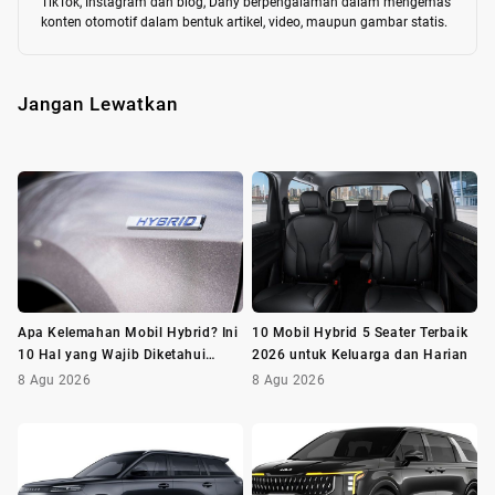
TikTok, Instagram dan blog, Dany berpengalaman dalam mengemas 
konten otomotif dalam bentuk artikel, video, maupun gambar statis.
Jangan Lewatkan
Apa Kelemahan Mobil Hybrid? Ini
10 Mobil Hybrid 5 Seater Terbaik
10 Hal yang Wajib Diketahui
2026 untuk Keluarga dan Harian
Sebelum Membeli
8 Agu 2026
8 Agu 2026