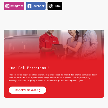
Instagram
Facebook
Tiktok
Jual Beli Bergaransi!
Proses serba cepat dan transparan. Inspeksi cepat 30 menit dan gratis kemudian team
kami akan memberikan penawaran harga sesuai hasil inspeksi. Jika sepakat jual,
pembayaran akan langsung ditransfer ke rekening Anda kurang dari 1 jam.
Inspeksi Sekarang