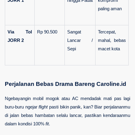
JORR 1
hingga Padat
kompromi 
paling aman
Via Tol 
Rp 90.500
Sangat 
Tercepat, 
JORR 2
Lancar / 
mahal, bebas 
Sepi
macet kota
Perjalanan Bebas Drama Bareng Caroline.id
Ngebayangin mobil mogok atau AC mendadak mati pas lagi 
buru-buru ngejar 
flight
 pasti bikin panik, kan? Biar perjalananmu 
di jalan bebas hambatan selalu lancar, pastikan kendaraanmu 
dalam kondisi 100% 
fit
.