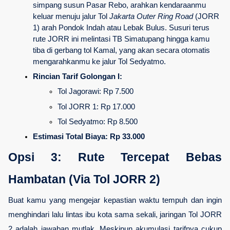
simpang susun Pasar Rebo, arahkan kendaraanmu 
keluar menuju jalur Tol 
Jakarta Outer Ring Road
 (JORR 
1) arah Pondok Indah atau Lebak Bulus. Susuri terus 
rute JORR ini melintasi TB Simatupang hingga kamu 
tiba di gerbang tol Kamal, yang akan secara otomatis 
mengarahkanmu ke jalur Tol Sedyatmo.
Rincian Tarif Golongan I:
Tol Jagorawi: Rp 7.500
Tol JORR 1: Rp 17.000
Tol Sedyatmo: Rp 8.500
Estimasi Total Biaya:
Rp 33.000
Opsi 3: Rute Tercepat Bebas 
Hambatan (Via Tol JORR 2)
Buat kamu yang mengejar kepastian waktu tempuh dan ingin 
menghindari lalu lintas ibu kota sama sekali, jaringan Tol JORR 
2 adalah jawaban mutlak. Meskipun akumulasi tarifnya cukup 