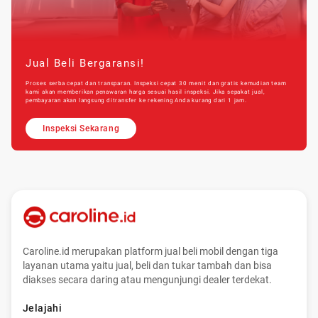
Jual Beli Bergaransi!
Proses serba cepat dan transparan. Inspeksi cepat 30 menit dan gratis kemudian team
kami akan memberikan penawaran harga sesuai hasil inspeksi. Jika sepakat jual,
pembayaran akan langsung ditransfer ke rekening Anda kurang dari 1 jam.
Inspeksi Sekarang
Caroline.id merupakan platform jual beli mobil dengan tiga
layanan utama yaitu jual, beli dan tukar tambah dan bisa
diakses secara daring atau mengunjungi dealer terdekat.
Jelajahi