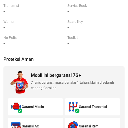
Transmisi
Service Book
-
-
Warna
Spare Key
-
-
No Polisi
Toolkit
-
-
Proteksi Aman
Mobil ini bergaransi 7G+
7 jenis garansi, masa berlaku 1 tahun, klaim diseluruh
cabang Caroline
Garansi Mesin
Garansi Transmisi
Garansi AC
Garansi Rem