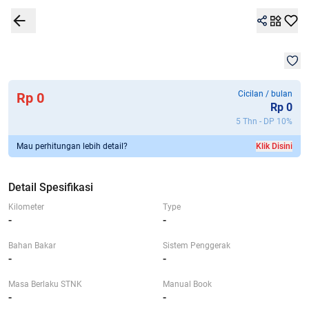
1
/
1
Detail Spesifikasi
Garansi 7G+
Kalkulator
Lokasi
Bandingkan
Mob
Cicilan / bulan
Rp 0
Rp
0
5 Thn - DP
10
%
Mau perhitungan lebih detail?
Klik Disini
Detail Spesifikasi
Kilometer
Type
-
-
Bahan Bakar
Sistem Penggerak
-
-
Masa Berlaku STNK
Manual Book
-
-