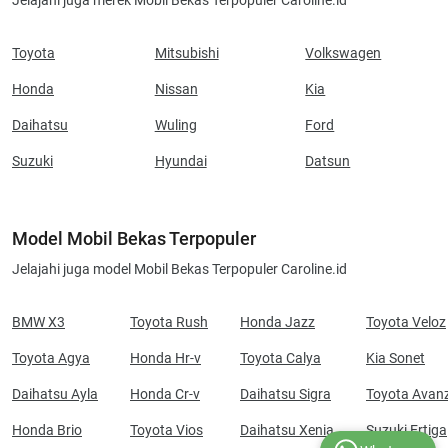
Jelajahi juga merek Mobil Bekas Terpopuler Caroline.id
Toyota
Mitsubishi
Volkswagen
Honda
Nissan
Kia
Daihatsu
Wuling
Ford
Suzuki
Hyundai
Datsun
Model Mobil Bekas Terpopuler
Jelajahi juga model Mobil Bekas Terpopuler Caroline.id
BMW X3
Toyota Rush
Honda Jazz
Toyota Veloz
Toyota Agya
Honda Hr-v
Toyota Calya
Kia Sonet
Daihatsu Ayla
Honda Cr-v
Daihatsu Sigra
Toyota Avan
Honda Brio
Toyota Vios
Daihatsu Xenia
Suzuki Ertiga