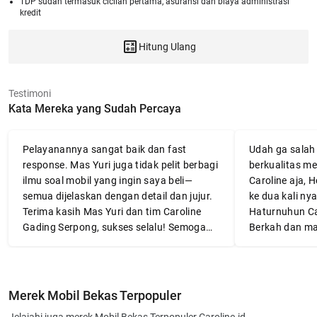
TDP sudah termasuk cicilan pertama, asuransi dan biaya administrasi
kredit
Hitung Ulang
Testimoni
Kata Mereka yang Sudah Percaya
Pelayanannya sangat baik dan fast
Udah ga salah l
response. Mas Yuri juga tidak pelit berbagi
berkualitas me
ilmu soal mobil yang ingin saya beli—
Caroline aja, 
semua dijelaskan dengan detail dan jujur.
ke dua kali nya
Terima kasih Mas Yuri dan tim Caroline
Haturnuhun Ca
Gading Serpong, sukses selalu! Semoga
Berkah dan ma
mobilnya awet dan membawa banyak
👍👍👍
manfaat.
Merek Mobil Bekas Terpopuler